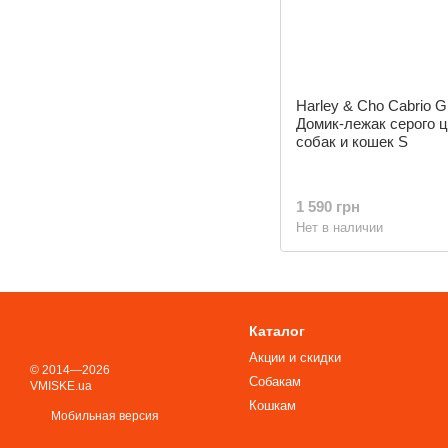
Harley & Cho Cabrio G
Домик-лежак серого 
собак и кошек S
1 590 грн
Нет в наличии
Каталог
Акции и скидки
© 2014—2026
Собакам
VMISKE.ua
Кошкам
Мобильная версия