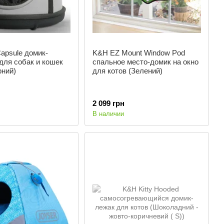
apsule домик-
K&H EZ Mount Window Pod
для собак и кошек
спальное место-домик на окно
рний)
для котов (Зелений)
2 099 грн
В наличии