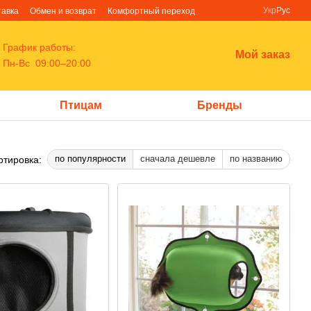
Укр
Рус
тавка
Обмен и возврат
Комфортный переход
График работы:
Мой заказ
Пн-Вс 09:00–20:00
Птицам
Бренды
по популярности
сначала дешевле
по названию
ртировка: