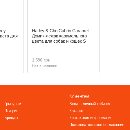
rey -
Harley & Cho Cabrio Caramel -
цвета для
Домик-лежак карамельного
цвета для собак и кошек S
1 590 грн
Нет в наличии
Клиентам
Грызунам
Вход в личный кабинет
Птицам
Каталог
Бренды
Контактная информация
Пользовательское соглашение