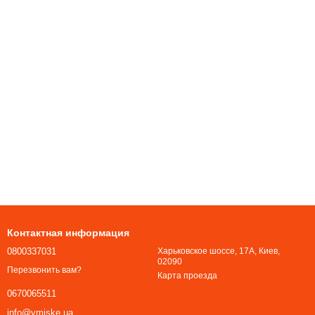
Контактная информация
0800337031
Харьковское шоссе, 17А, Киев,
02090
Перезвонить вам?
Карта проезда
0670065511
info@vmiske.ua