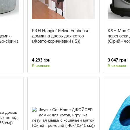
K&H Hangin` Feline Funhouse
K&H Mod C
домик-
домик на дверь для котов
переноска 
о-сірий (
(Жовто-коричневий ( S))
(Cірий - чо
4 293 грн
3 047 грн
В наличии
В наличии