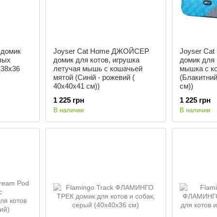
 домик
Joyser Cat Home ДЖОЙСЕР
Joyser C
лых
домик для котов, игрушка
домик для 
x38х36
летучая мышь с кошачьей
мышка с к
мятой (Синій - рожевий (
(Блакитний 
40х40х41 см))
см))
1 225 грн
1 225 грн
В наличии
В наличии