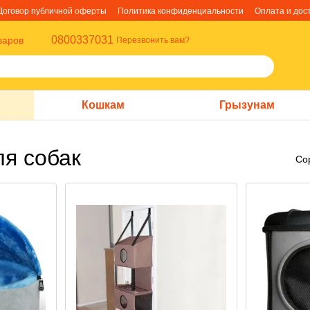
Договор публичной оферты
Политика конфиденциальности
Оплата и дос
0800337031
варов
Перезвонить вам?
Кошкам
Грызунам
ля собак
Со