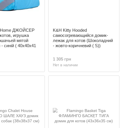
at Home ДЖОЙСЕР
K&H Kitty Hooded
котов, игрушка
самосогревающийся домик-
ошачьей мятой
лежак для котов (Шоколадний
- синій ( 40х40х41
- жовто-коричневий ( S))
1 305 грн
Нет в наличии