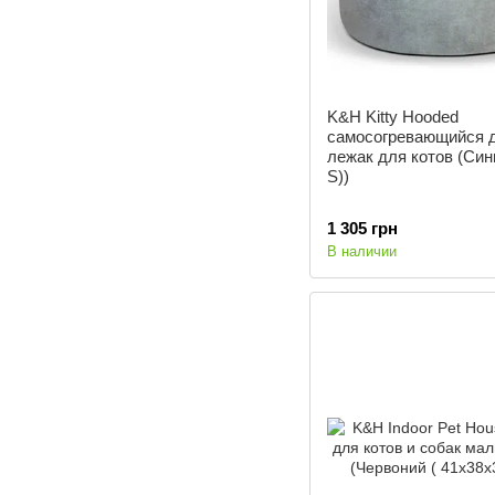
K&H Kitty Hooded
самосогревающийся 
лежак для котов (Cинь
S))
1 305 грн
В наличии