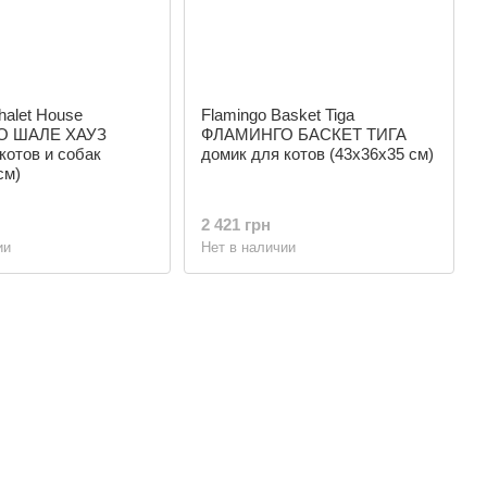
halet House
Flamingo Basket Tiga
О ШАЛЕ ХАУЗ
ФЛАМИНГО БАСКЕТ ТИГА
котов и собак
домик для котов (43х36х35 см)
см)
2 421 грн
ии
Нет в наличии