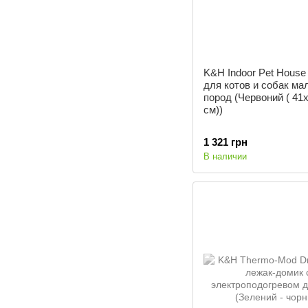
K&H Indoor Pet House
для котов и собак ма
пород (Червоний ( 41
см))
1 321 грн
В наличии