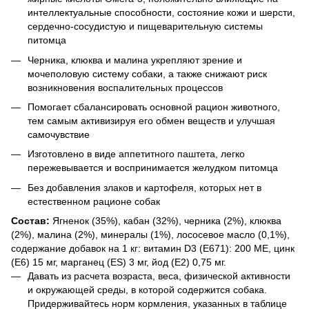
интеллектуальные способности, состояние кожи и шерсти,
сердечно-сосудистую и пищеварительную системы
питомца
Черника, клюква и малина укрепляют зрение и
мочеполовую систему собаки, а также снижают риск
возникновения воспалительных процессов
Помогает сбалансировать основной рацион животного,
тем самым активизируя его обмен веществ и улучшая
самочувствие
Изготовлено в виде аппетитного паштета, легко
пережевывается и воспринимается желудком питомца
Без добавления злаков и картофеля, которых нет в
естественном рационе собак
Состав:
Ягненок (35%), кабан (32%), черника (2%), клюква
(2%), малина (2%), минералы (1%), лососевое масло (0,1%),
содержание добавок на 1 кг: витамин D3 (E671): 200 МЕ, цинк
(E6) 15 мг, марганец (ES) 3 мг, йод (E2) 0,75 мг.
Давать из расчета возраста, веса, физической активности
и окружающей среды, в которой содержится собака.
Придерживайтесь норм кормления, указанных в таблице