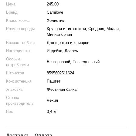
Цена
245.00
Бренд
Carnilove
Класс корма
Холистик
Размер породы
Крупная и гигантская, Средняя, Малая,
Миниатюрная
Возраст собаки
Для щенков и юниоров
Ингредиенты
Индейка, Лосось
Особые
Беззерновой, Повседневный
потребности
Штрихкод
8595602511624
Консистенция
Паштет
Упаковка
Жестяная банка
Страна
Чехия
производитель
Вес
0,4 кг
Доставка
Оплата