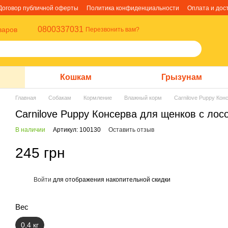
Договор публичной оферты
Политика конфиденциальности
Оплата и дос
0800337031
варов
Перезвонить вам?
Кошкам
Грызунам
Главная
Собакам
Кормление
Влажный корм
Carnilove Puppy Кон
Carnilove Puppy Консерва для щенков с лос
В наличии
Артикул: 100130
Оставить отзыв
245 грн
Войти
для отображения накопительной скидки
%
Вес
0,4 кг