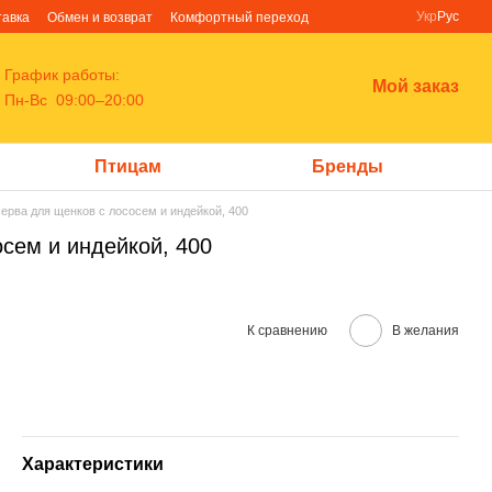
Укр
Рус
тавка
Обмен и возврат
Комфортный переход
График работы:
Мой заказ
Пн-Вс 09:00–20:00
Птицам
Бренды
серва для щенков с лососем и индейкой, 400
осем и индейкой, 400
К сравнению
В желания
Характеристики