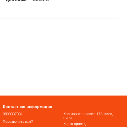
Контактная информация
0800337031
Харьковское шоссе, 17А, Киев,
02090
Перезвонить вам?
Карта проезда