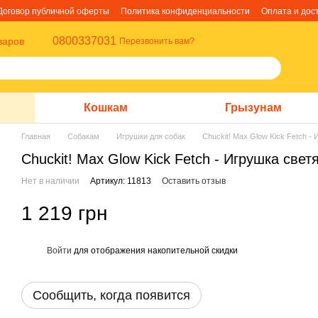
Договор публичной оферты
Политика конфиденциальности
Оплата и дос
0800337031
варов
Перезвонить вам?
Кошкам
Грызунам
Главная
Собакам
Игрушки для собак
Chuckit! Max Glow Kick Fetch -
Chuckit! Max Glow Kick Fetch - Игрушка све
Нет в наличии
Артикул: 11813
Оставить отзыв
1 219 грн
Войти
для отображения накопительной скидки
%
Сообщить, когда появится