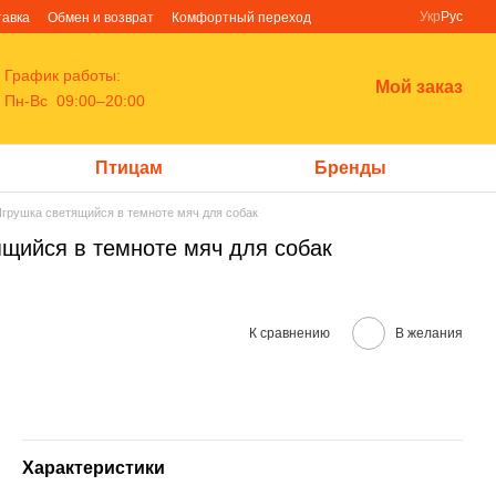
Укр
Рус
тавка
Обмен и возврат
Комфортный переход
График работы:
Мой заказ
Пн-Вс 09:00–20:00
Птицам
Бренды
 Игрушка светящийся в темноте мяч для собак
тящийся в темноте мяч для собак
К сравнению
В желания
Характеристики