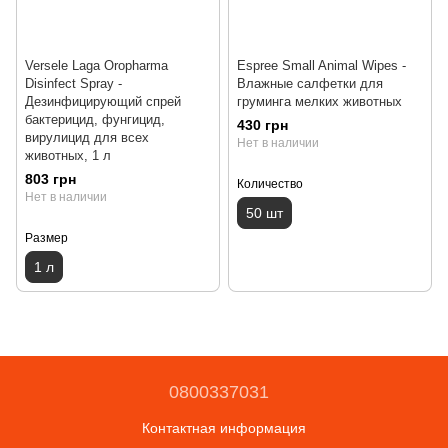
Versele Laga Oropharma
Espree Small Animal Wipes -
Disinfect Spray -
Влажные салфетки для
Дезинфицирующий спрей
груминга мелких животных
бактерицид, фунгицид,
430 грн
вирулицид для всех
Нет в наличии
животных, 1 л
803 грн
Количество
Нет в наличии
50 шт
Размер
1 л
0800337031
Контактная информация