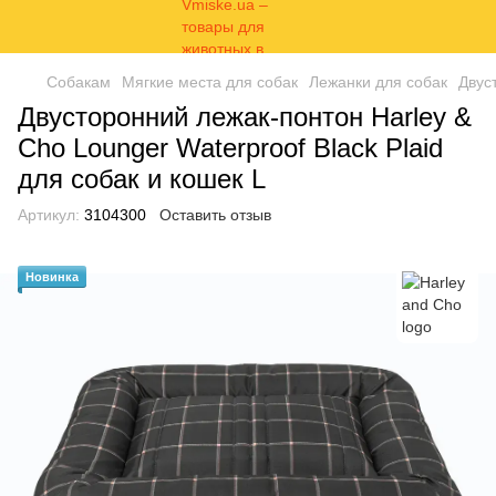
Собакам
Мягкие места для собак
Лежанки для собак
Двус
Двусторонний лежак-понтон Harley &
Cho Lounger Waterproof Black Plaid
для собак и кошек L
Артикул:
3104300
Оставить отзыв
Новинка