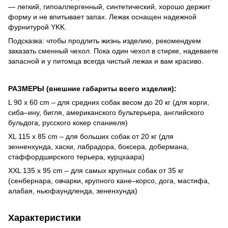
— легкий, гипоаллергенный, синтетический, хорошо держит
форму и не впитывает запах. Лежак оснащен надежной
фурнитурой YKK.
Подсказка: чтобы продлить жизнь изделию, рекомендуем
заказать сменный чехол. Пока один чехол в стирке, надеваете
запасной и у питомца всегда чистый лежак и вам красиво.
РАЗМЕРЫ (внешние габариты всего изделия):
L 90 х 60 cm – для средних собак весом до 20 кг (для корги,
сиба–ину, бигля, американского бультерьера, английского
бульдога, русского кокер спаниеля)
XL 115 х 85 cm – для больших собак от 20 кг (для
зенненхунда, хаски, лабрадора, боксера, добермана,
стаффордширского терьера, курцхаара)
XXL 135 х 95 cm – для самых крупных собак от 35 кг
(сенбернара, овчарки, крупного кане–корсо, дога, мастифа,
алабая, ньюфаундленда, зененхунда)
Характеристики