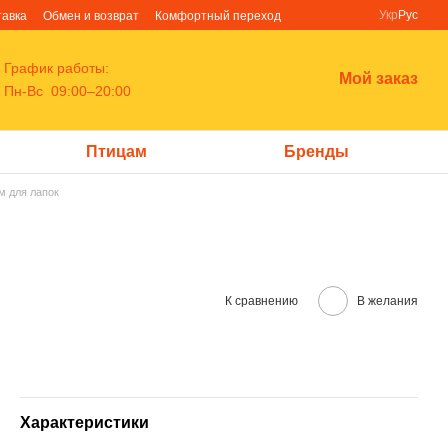
Укр
Рус
тавка
Обмен и возврат
Комфортный переход
График работы:
Мой заказ
Пн-Вс 09:00–20:00
Птицам
Бренды
м для лапок
К сравнению
В желания
Характеристики