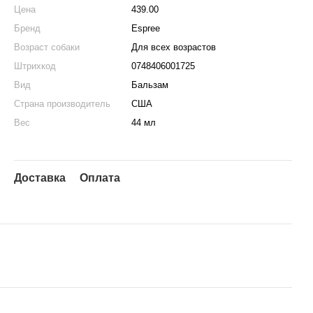
Цена
439.00
Бренд
Espree
Возраст собаки
Для всех возрастов
Штрихкод
0748406001725
Вид
Бальзам
Страна производитель
США
Вес
44 мл
Доставка
Оплата