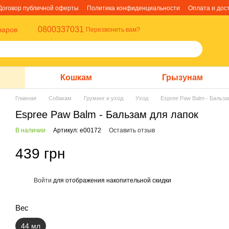
Договор публичной оферты
Политика конфиденциальности
Оплата и дос
0800337031
варов
Перезвонить вам?
Кошкам
Грызунам
Главная
Собакам
Груминг и уход
Уход
Espree Paw Balm - Бальза
Espree Paw Balm - Бальзам для лапок
В наличии
Артикул: e00172
Оставить отзыв
439 грн
Войти
для отображения накопительной скидки
%
Вес
44 мл