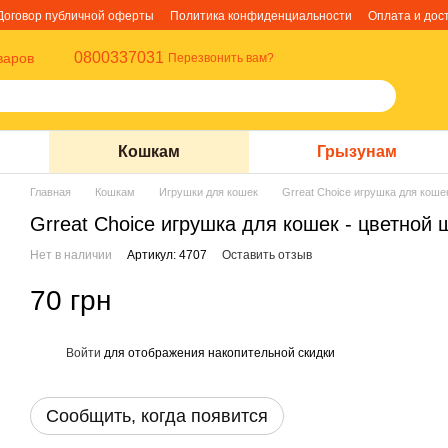
Договор публичной оферты
Политика конфиденциальности
Оплата и дос
0800337031
варов
Перезвонить вам?
Кошкам
Грызунам
Главная
Кошкам
Игрушки для кошек
Grreat Choice игрушка для коше
Grreat Choice игрушка для кошек - цветной 
Нет в наличии
Артикул: 4707
Оставить отзыв
70 грн
Войти
для отображения накопительной скидки
%
Сообщить, когда появится