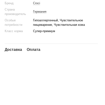
Бренд
Croci
Страна
Германия
производитель
Особые
Гипоаллергенный, Чувствительное
потребности
пищеварение, Чувствительная кожа
Класс корма
Супер-премиум
Доставка
Оплата