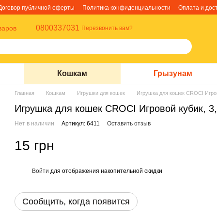
Договор публичной оферты
Политика конфиденциальности
Оплата и дос
0800337031
варов
Перезвонить вам?
Кошкам
Грызунам
Главная
Кошкам
Игрушки для кошек
Игрушка для кошек CROCI Игров
Игрушка для кошек CROCI Игровой кубик, 3
Нет в наличии
Артикул: 6411
Оставить отзыв
15 грн
Войти
для отображения накопительной скидки
%
Сообщить, когда появится