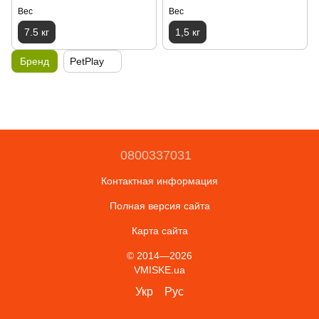
Вес
Вес
7.5 кг
1,5 кг
Бренд
PetPlay
0800337031
Контактная информация
Полная версия сайта
Карта сайта
© 2014—2026
VMISKE.ua
Укр
Рус