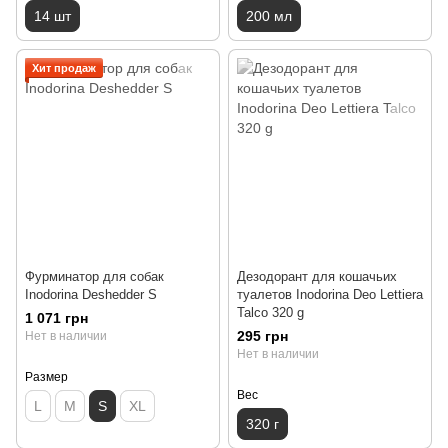
14 шт
200 мл
Хит продаж
Фурминатор для собак
Дезодорант для кошачьих
Inodorina Deshedder S
туалетов Inodorina Deo Lettiera
Talco 320 g
1 071 грн
295 грн
Нет в наличии
Нет в наличии
Размер
Вес
L
M
S
XL
320 г