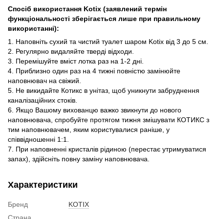
Спосіб використання Kotix (заявлений термін
функціональності зберігається лише при правильному
використанні):
1. Наповніть сухий та чистий туалет шаром Kotix від 3 до 5 см.
2. Регулярно видаляйте тверді відходи.
3. Перемішуйте вміст лотка раз на 1-2 дні.
4. Приблизно один раз на 4 тижні повністю замінюйте
наповнювач на свіжий.
5. Не викидайте Котикс в унітаз, щоб уникнути забруднення
каналізаційних стоків.
6. Якщо Вашому вихованцю важко звикнути до нового
наповнювача, спробуйте протягом тижня змішувати КОТИКС з
тим наповнювачем, яким користувалися раніше, у
співвідношенні 1:1.
7. При наповненні кристалів рідиною (перестає утримуватися
запах), здійсніть повну заміну наповнювача.
Характеристики
Бренд
KOTIX
Страна