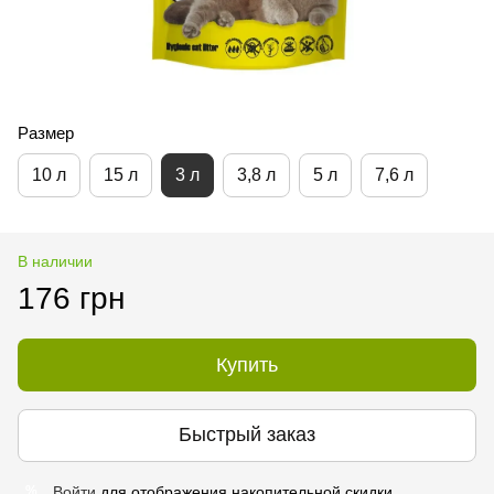
Размер
10 л
15 л
3 л
3,8 л
5 л
7,6 л
В наличии
176 грн
Купить
Быстрый заказ
Войти
для отображения накопительной скидки
%