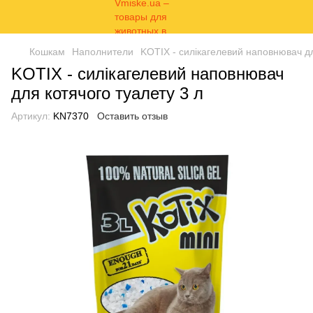
Кошкам
Наполнители
KOTIX - силікагелевий наповнювач дл
KOTIX - силікагелевий наповнювач
для котячого туалету 3 л
Артикул:
KN7370
Оставить отзыв