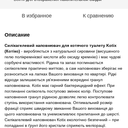
В избранное
К сравнению
Описание
Силікагелевий наповнювач для котячого туалету Kotix
(Котікс)
- виробляється з натуральної сировини (висушеного
гелю полікремнієвої кислоти або оксиду кремнію) і має чудові
сорбуючі властивості. Рідина та запах поглинаються
силікогелем практично миттєво, а сам наповнювач зберігає не
розноситься на лапках Вашого вихованця по квартирі. Рідкі
відходи залишаються ув'язненими всередині гранул
наповнювача. Kotix має гарний бактерицидний ефект. При
поглинанні силікогель поступово змінює колір. Поступове
наповнення гранул рідиною дозволяє легко контролювати
ступінь використання наповнювача. Оптимальний розмір
фракції сприяє швидкому звиканню Вашого вихованця до
цього наповнювача та унеможливлює прилипання до шерсті.
Силікагелевий наповнювач Kotix екологічно безпечний – при
попаданні в ґрунт його кристали сприяють меліорації.