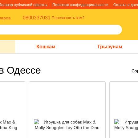
Договор публичной оферты
Политика конфиденциальности
Оплата и дос
0800337031
варов
Перезвонить вам?
Кошкам
Грызунам
 в Одессе
Со