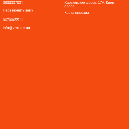
0800337031
Харьковское шоссе, 17А, Киев,
02090
Перезвонить вам?
Карта проезда
0670065511
info@vmiske.ua