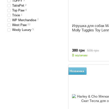
TUFFY
5
TatraPet
2
Top Paw
9
Trixie
1
WP Merchandise
7
West Paw
22
Игрушка для собак M
Wooly Luxury
5
Molly Tuggles Toy Lenn
380 грн
506 грн
В наличии
Новинка