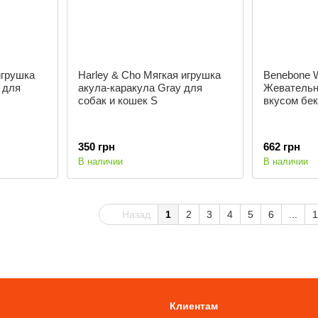
игрушка
Harley & Cho Мягкая игрушка
Benebone W
 для
акула-каракула Gray для
Жевательн
собак и кошек S
вкусом бек
350 грн
662 грн
В наличии
В наличии
Назад
1
2
3
4
5
6
...
1
Клиентам