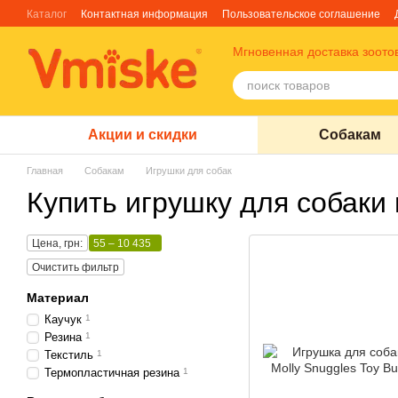
Перейти к основному контенту
Каталог
Контактная информация
Пользовательское соглашение
Отзывы о магазине
Блог
О нас
Факты про TM Грандорф
Мгновенная доставка зоото
Акции и скидки
Собакам
Главная
Собакам
Игрушки для собак
Купить игрушку для собаки
Цена, грн:
55 – 10 435
Очистить фильтр
Материал
Каучук
1
Резина
1
Текстиль
1
Термопластичная резина
1