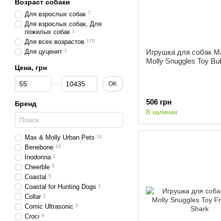
Возраст собаки
Для взрослых собак
7
Для взрослых собак, Для
пожилых собак
1
Для всех возрастов
170
Для цуценят
1
Игрушка для собак M
Molly Snuggles Toy Bu
Цена, грн
От Цена, грн
До Цена, грн
OK
506 грн
Бренд
В наличии
Max & Molly Urban Pets
11
Benebone
15
Inodorina
1
Cheerble
5
Coastal
5
Coastal for Hunting Dogs
1
Collar
2
Comic Ultrasonic
5
Croci
9