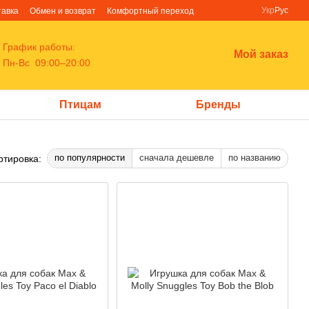
Укр
Рус
тавка
Обмен и возврат
Комфортный переход
График работы:
Мой заказ
Пн-Вс 09:00–20:00
Птицам
Бренды
по популярности
сначала дешевле
по названию
ртировка: