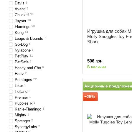
Davis
1
Avanti
2
Chuckit!
34
Joyser
10
Flamingo
90
Игрушка для собак M
Kong
14
Molly Snuggles Toy Fr
Leaps & Bounds
7
Shark
Go-Dog
5
Nylabone
6
PetPlay
31
506 грн
PetSafe
9
В наличии
Harley and Cho
8
Hartz
2
Petstages
22
Liker
1
Акционные предложен
Holland
2
−25%
Premier
1
Puppies R
1
Karlie-Flamingo
3
Mighty
1
Sprenger
2
SynergyLabs
2