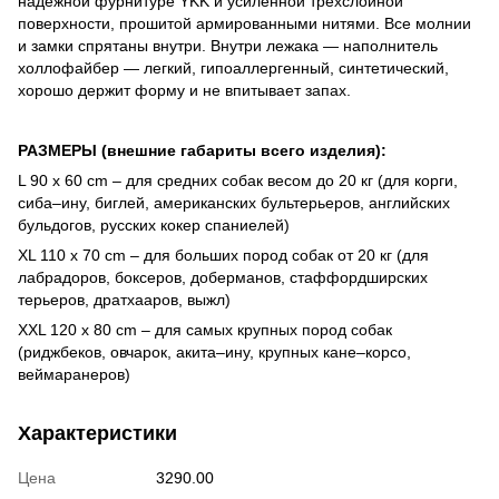
надежной фурнитуре YKK и усиленной трехслойной
поверхности, прошитой армированными нитями. Все молнии
и замки спрятаны внутри. Внутри лежака — наполнитель
холлофайбер — легкий, гипоаллергенный, синтетический,
хорошо держит форму и не впитывает запах.
РАЗМЕРЫ (внешние габариты всего изделия):
L 90 х 60 cm – для средних собак весом до 20 кг (для корги,
сиба–ину, биглей, американских бультерьеров, английских
бульдогов, русских кокер спаниелей)
XL 110 х 70 cm – для больших пород собак от 20 кг (для
лабрадоров, боксеров, доберманов, стаффордширских
терьеров, дратхааров, выжл)
XXL 120 х 80 cm – для самых крупных пород собак
(риджбеков, овчарок, акита–ину, крупных кане–корсо,
веймаранеров)
Характеристики
Цена
3290.00