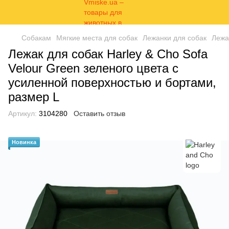
Собакам
Мягкие места для собак
Лежанки для собак
Лежа
Лежак для собак Harley & Cho Sofa
Velour Green зеленого цвета с
усиленной поверхностью и бортами,
размер L
Артикул:
3104280
Оставить отзыв
Новинка