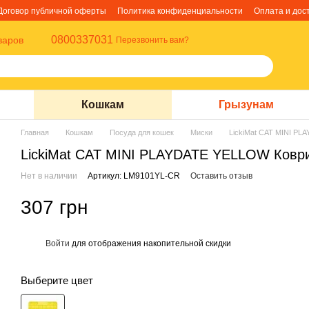
Договор публичной оферты
Политика конфиденциальности
Оплата и дос
0800337031
варов
Перезвонить вам?
Кошкам
Грызунам
Главная
Кошкам
Посуда для кошек
Миски
LickiMat CAT MINI PL
LickiMat CAT MINI PLAYDATE YELLOW Коври
Нет в наличии
Артикул: LM9101YL-CR
Оставить отзыв
307 грн
Войти
для отображения накопительной скидки
%
Выберите цвет