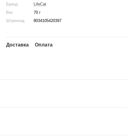
Бренд
LifeCat
Вес
70 г
Штрихкод
8034105420397
Доставка
Оплата