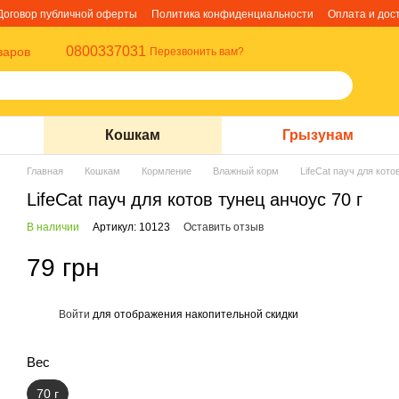
Договор публичной оферты
Политика конфиденциальности
Оплата и дос
0800337031
варов
Перезвонить вам?
Кошкам
Грызунам
Главная
Кошкам
Кормление
Влажный корм
LifeCat пауч для кото
LifeCat пауч для котов тунец анчоус 70 г
В наличии
Артикул: 10123
Оставить отзыв
79 грн
Войти
для отображения накопительной скидки
%
Вес
70 г