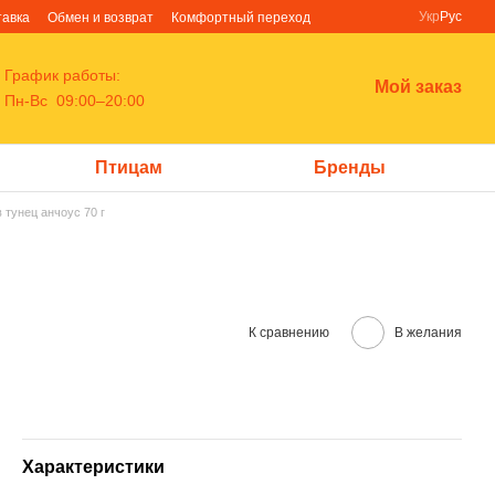
Укр
Рус
тавка
Обмен и возврат
Комфортный переход
График работы:
Мой заказ
Пн-Вс 09:00–20:00
Птицам
Бренды
в тунец анчоус 70 г
К сравнению
В желания
Характеристики