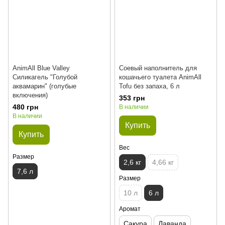
AnimAll Blue Valley
Соевый наполнитель для
Силикагель "Голубой
кошачьего туалета AnimAll
аквамарин" (голубые
Tofu без запаха, 6 л
включения)
353 грн
480 грн
В наличии
В наличии
Купить
Купить
Вес
Размер
2,6 кг
4,66 кг
7,6 л
Размер
10 л
6 л
Аромат
Сакура
Лаванда