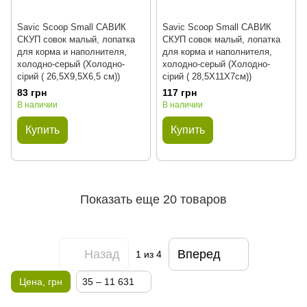
Savic Scoop Small САВИК
Savic Scoop Small САВИК
СКУП совок малый, лопатка
СКУП совок малый, лопатка
для корма и наполнителя,
для корма и наполнителя,
холодно-серый (Холодно-
холодно-серый (Холодно-
сірий ( 26,5Х9,5Х6,5 см))
сірий ( 28,5Х11Х7см))
83 грн
117 грн
В наличии
В наличии
Купить
Купить
Показать еще 20 товаров
Назад
Вперед
1
из 4
Цена, грн
35 – 11 631