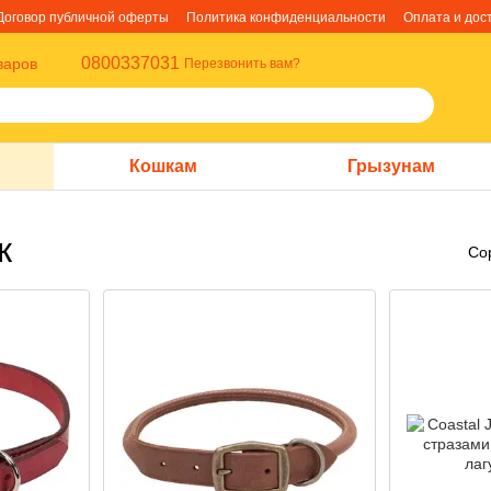
Договор публичной оферты
Политика конфиденциальности
Оплата и дос
0800337031
варов
Перезвонить вам?
Кошкам
Грызунам
к
Со