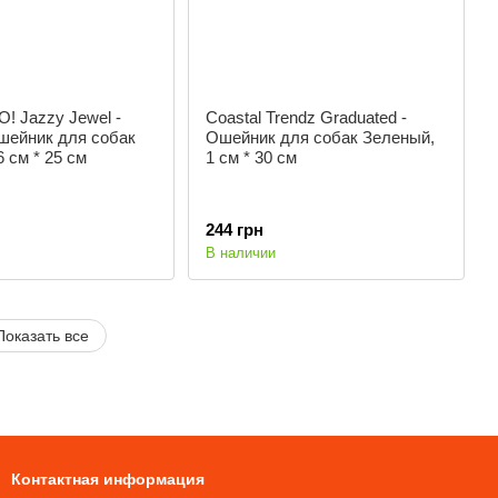
O! Jazzy Jewel -
Coastal Trendz Graduated -
шейник для собак
Ошейник для собак Зеленый,
6 см * 25 см
1 см * 30 см
244 грн
В наличии
Показать все
Контактная информация