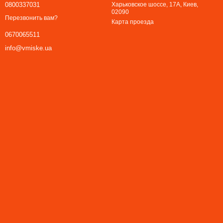
0800337031
Харьковское шоссе, 17А, Киев,
02090
Перезвонить вам?
Карта проезда
0670065511
info@vmiske.ua