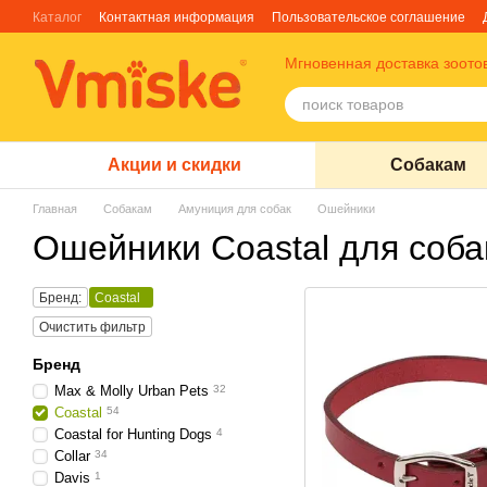
Перейти к основному контенту
Каталог
Контактная информация
Пользовательское соглашение
Отзывы о магазине
Блог
О нас
Факты про TM Грандорф
Мгновенная доставка зоото
Акции и скидки
Собакам
Главная
Собакам
Амуниция для собак
Ошейники
Ошейники Coastal для соба
Бренд:
Coastal
Очистить фильтр
Бренд
Max & Molly Urban Pets
32
Coastal
54
Coastal for Hunting Dogs
4
Collar
34
Davis
1