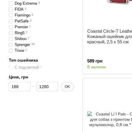
Dog Extreme
3
FIDA
4
Flamingo
3
PetSafe
3
Premier
1
Coastal Circle-T Leath
Ring5
2
Кожаный ошейник для
Shiboo
7
красный, 2,5 х 55 см
Sprenger
36
Trixie
1
Тип ошейника
589 грн
В наличии
С подсветкой
0
Цена, грн
От Цена, грн
До Цена, грн
OK