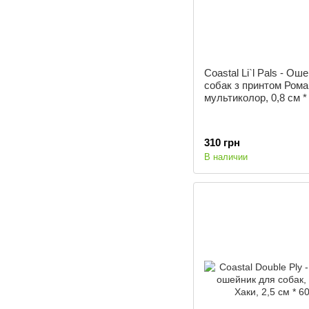
Coastal Li`l Pals - Ош
собак з принтом Ром
мультиколор, 0,8 см *
310 грн
В наличии