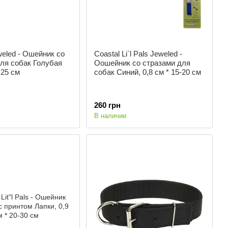
weled - Ошейник со
Coastal Li`l Pals Jeweled -
ля собак Голубая
Оошейник со стразами для
 25 см
собак Cиний, 0,8 см * 15-20 см
260 грн
В наличии