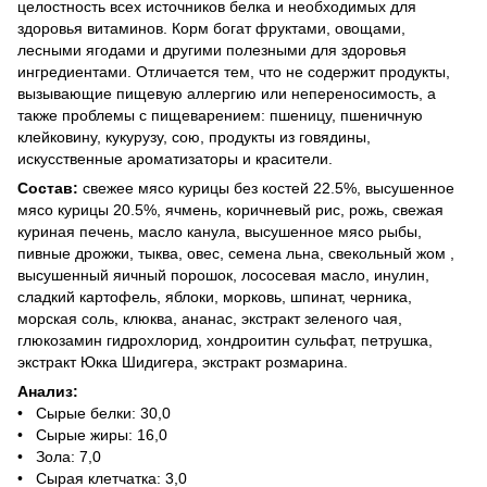
целостность всех источников белка и необходимых для
здоровья витаминов. Корм богат фруктами, овощами,
лесными ягодами и другими полезными для здоровья
ингредиентами. Отличается тем, что не содержит продукты,
вызывающие пищевую аллергию или непереносимость, а
также проблемы с пищеварением: пшеницу, пшеничную
клейковину, кукурузу, сою, продукты из говядины,
искусственные ароматизаторы и красители.
Состав:
свежее мясо курицы без костей 22.5%, высушенное
мясо курицы 20.5%, ячмень, коричневый рис, рожь, свежая
куриная печень, масло канула, высушенное мясо рыбы,
пивные дрожжи, тыква, овес, семена льна, свекольный жом ,
высушенный яичный порошок, лососевая масло, инулин,
сладкий картофель, яблоки, морковь, шпинат, черника,
морская соль, клюква, ананас, экстракт зеленого чая,
глюкозамин гидрохлорид, хондроитин сульфат, петрушка,
экстракт Юкка Шидигера, экстракт розмарина.
Анализ:
• Сырые белки: 30,0
• Сырые жиры: 16,0
• Зола: 7,0
• Сырая клетчатка: 3,0