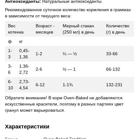
Антиоксиданты:
Натуральные антиоксиданты.
Рекомендованное суточное количество кормления в граммах
в зависимости от текущего веса:
Вес
Возраст -
Мерный стакан
Количество
котенка
месяцев
(250 мл) в день
(г) в день
ф
кг
1-
0,45-
1-2
¼ — ½
33-66
3
1,36
3-
1,36-
2-6
½ — 1
66-132
6
2,72
6-
2,73-
6-12
1-1¾
132-231
10
4,54
Обратите внимание! В корм Oven-Baked не добавляются
искусственные красители, поэтому в разных партиях цвет
гранул может варьироваться.
Характеристики
Бренд
Oven-Baked Tradition