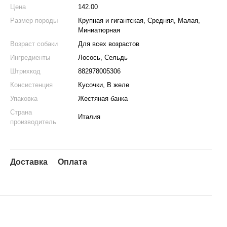
Цена
142.00
Размер породы
Крупная и гигантская, Средняя, Малая,
Миниатюрная
Возраст собаки
Для всех возрастов
Ингредиенты
Лосось, Сельдь
Штрихкод
882978005306
Консистенция
Кусочки, В желе
Упаковка
Жестяная банка
Страна
Италия
производитель
Доставка
Оплата