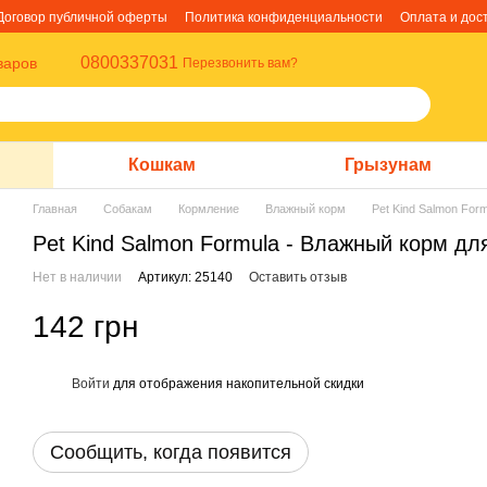
Договор публичной оферты
Политика конфиденциальности
Оплата и дос
0800337031
варов
Перезвонить вам?
Кошкам
Грызунам
Главная
Собакам
Кормление
Влажный корм
Pet Kind Salmon For
Pet Kind Salmon Formula - Влажный корм для
Нет в наличии
Артикул: 25140
Оставить отзыв
142 грн
Войти
для отображения накопительной скидки
%
Сообщить, когда появится