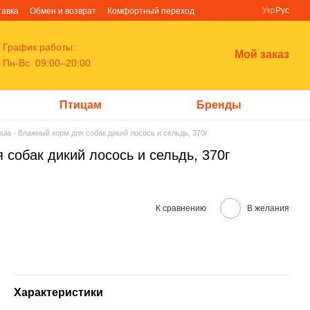
Укр
Рус
тавка
Обмен и возврат
Комфортный переход
График работы:
Мой заказ
Пн-Вс 09:00–20:00
Птицам
Бренды
mula - Влажный корм для собак дикий лосось и сельдь, 370г
 собак дикий лосось и сельдь, 370г
К сравнению
В желания
Характеристики