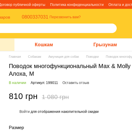
Договор публичной оферты
Политика конфиденциальности
Оплата и дос
0800337031
варов
Перезвонить вам?
Кошкам
Грызунам
Главная
Собакам
Амуниция для собак
Поводки
Поводок многофун
Поводок многофункциональный Max & Molly M
Алоха, M
В наличии
Артикул: 199011
Оставить отзыв
810 грн
1 080 грн
Войти
для отображения накопительной скидки
%
Размер