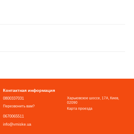
Контактная информация
0800337031
Харьковское шоссе, 17А, Киев,
02090
Перезвонить вам?
Карта проезда
0670065511
info@vmiske.ua