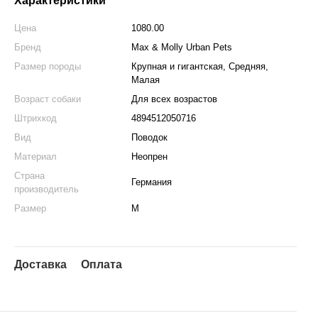
Характеристики
Цена
1080.00
Бренд
Max & Molly Urban Pets
Размер породы
Крупная и гигантская, Средняя,
Малая
Возраст собаки
Для всех возрастов
Штрихкод
4894512050716
Вид
Поводок
Материал
Неопрен
Страна
Германия
производитель
Размер
M
Доставка
Оплата