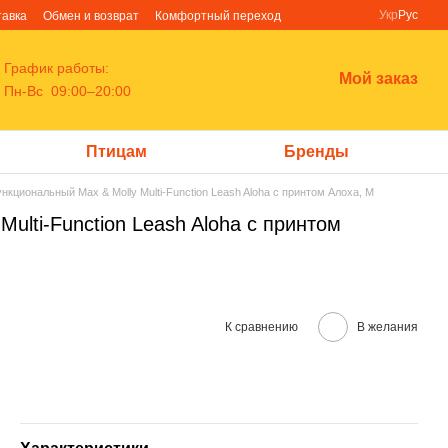
Укр
Рус
тавка
Обмен и возврат
Комфортный переход
График работы:
Мой заказ
Пн-Вс 09:00–20:00
Птицам
Бренды
кциональный Max & Molly Multi-Function Leash Aloha с принтом Алоха, M
ulti-Function Leash Aloha с принтом
К сравнению
В желания