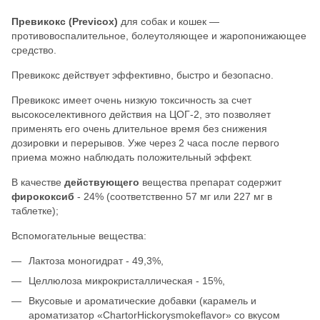
Превикокс (Previcox)
для собак и кошек —
противовоспалительное, болеутоляющее и жаропонижающее
средство.
Превикокс действует эффективно, быстро и безопасно.
Превикокс имеет очень низкую токсичность за счет
высокоселективного действия на ЦОГ-2, это позволяет
применять его очень длительное время без снижения
дозировки и перерывов. Уже через 2 часа после первого
приема можно наблюдать положительный эффект.
В качестве
действующего
вещества препарат содержит
фирококсиб
- 24% (соответственно 57 мг или 227 мг в
таблетке);
Вспомогательные вещества:
Лактоза моногидрат - 49,3%,
Целлюлоза микрокристаллическая - 15%,
Вкусовые и ароматические добавки (карамель и
ароматизатор «ChartorHickorysmokeflavor» со вкусом