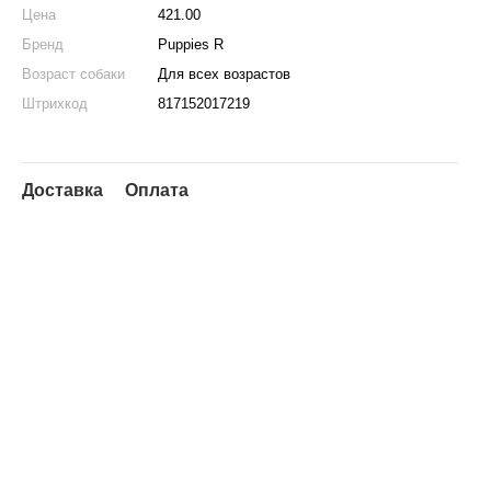
Цена
421.00
Бренд
Puppies R
Возраст собаки
Для всех возрастов
Штрихкод
817152017219
Доставка
Оплата