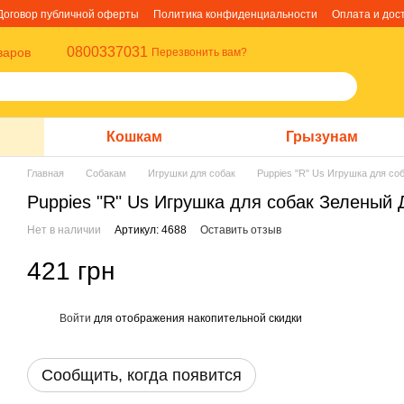
Договор публичной оферты
Политика конфиденциальности
Оплата и дос
0800337031
варов
Перезвонить вам?
Кошкам
Грызунам
Главная
Собакам
Игрушки для собак
Puppies "R" Us Игрушка для со
Puppies "R" Us Игрушка для собак Зеленый
Нет в наличии
Артикул: 4688
Оставить отзыв
421 грн
Войти
для отображения накопительной скидки
%
Сообщить, когда появится