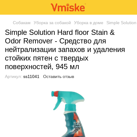
Собакам
Уборка за собакой
Уборка в доме
Simple Solutio
Simple Solution Hard floor Stain &
Odor Remover - Средство для
нейтрализации запахов и удаления
стойких пятен c твердых
поверхностей, 945 мл
Артикул:
ss11041
Оставить отзыв