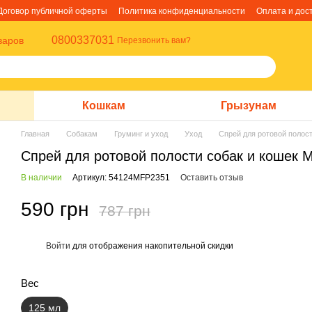
Договор публичной оферты
Политика конфиденциальности
Оплата и дос
0800337031
варов
Перезвонить вам?
Кошкам
Грызунам
Главная
Собакам
Груминг и уход
Уход
Спрей для ротовой полост
Спрей для ротовой полости собак и кошек M
В наличии
Артикул: 54124MFP2351
Оставить отзыв
590 грн
787 грн
Войти
для отображения накопительной скидки
%
Вес
125 мл