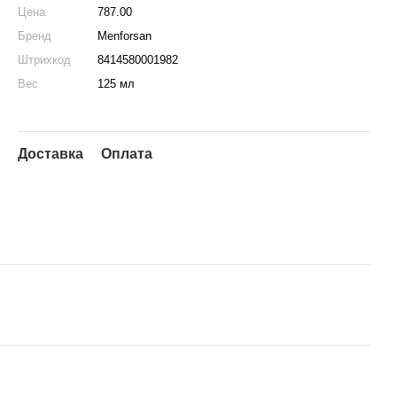
Цена
787.00
Бренд
Menforsan
Штрихкод
8414580001982
Вес
125 мл
Доставка
Оплата