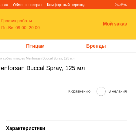
Укр
Рус
тавка
Обмен и возврат
Комфортный переход
График работы:
Мой заказ
Пн-Вс 09:00–20:00
Птицам
Бренды
и собак и кошек Menforsan Buccal Spray, 125 мл
enforsan Buccal Spray, 125 мл
К сравнению
В желания
Характеристики