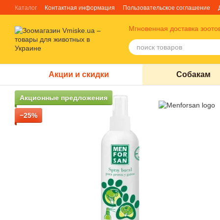
Перейти к основному контенту
Каталог
Контактная информация
Пользовательское соглашение
Отзывы о магазине
Блог
О нас
Факты про TM Грандорф
Мгновенная доставка зоото
Акции и скидки
Собакам
Акционные предложения
−25%