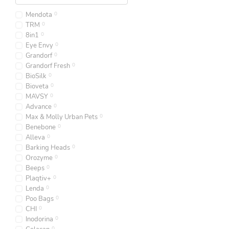
Mendota
0
TRM
0
8in1
0
Eye Envy
0
Grandorf
0
Grandorf Fresh
0
BioSilk
0
Bioveta
0
MAVSY
0
Advance
0
Max & Molly Urban Pets
0
Benebone
0
Alleva
0
Barking Heads
0
Orozyme
0
Beeps
0
Plaqtiv+
0
Lenda
0
Poo Bags
0
CHI
0
Inodorina
0
0