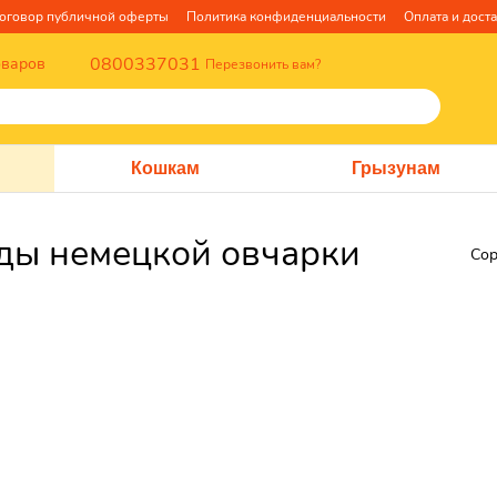
оговор публичной оферты
Политика конфиденциальности
Оплата и дост
0800337031
оваров
Перезвонить вам?
Кошкам
Грызунам
оды немецкой овчарки
Сор