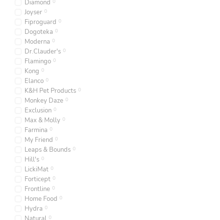
Diamond
0
Joyser
0
Fiproguard
0
Dogoteka
0
Moderna
0
Dr.Clauder's
0
Flamingo
0
Kong
0
Elanco
0
K&H Pet Products
0
Monkey Daze
0
Exclusion
0
Max & Molly
0
Farmina
0
My Friend
0
Leaps & Bounds
0
Hill's
0
LickiMat
0
Forticept
0
Frontline
0
Home Food
0
Hydra
0
Natural
0