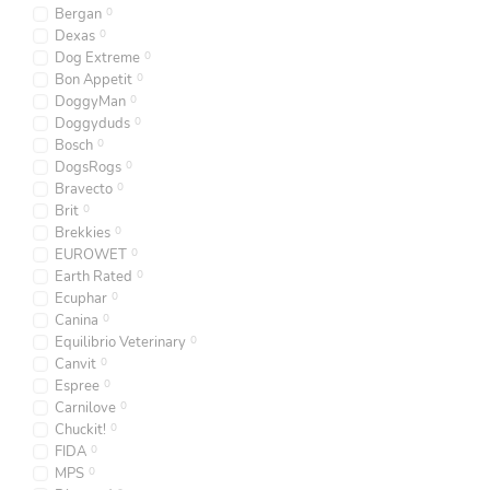
Bergan
0
Dexas
0
Dog Extreme
0
Bon Appetit
0
DoggyMan
0
Doggyduds
0
Bosch
0
DogsRogs
0
Bravecto
0
Brit
0
Brekkies
0
EUROWET
0
Earth Rated
0
Ecuphar
0
Canina
0
Equilibrio Veterinary
0
Canvit
0
Espree
0
Carnilove
0
Chuckit!
0
FIDA
0
MPS
0