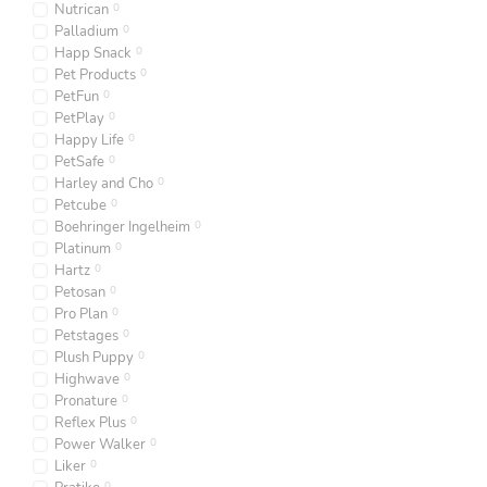
Nutrican
0
Palladium
0
Happ Snack
0
Pet Products
0
PetFun
0
PetPlay
0
Happy Life
0
PetSafe
0
Harley and Cho
0
Petcube
0
Boehringer Ingelheim
0
Platinum
0
Hartz
0
Petosan
0
Pro Plan
0
Petstages
0
Plush Puppy
0
Highwave
0
Pronature
0
Reflex Plus
0
Power Walker
0
Liker
0
0