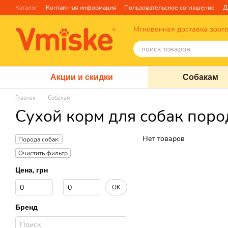
Перейти к основному контенту
Каталог
Контактная информация
Пользовательское соглашение
Д
Отзывы о магазине
Блог
О нас
Факты про TM Грандорф
Мгновенная доставка зоот
Акции и скидки
Собакам
Главная
Собакам
Сухой корм для собак пор
Нет товаров
Порода собак:
Очистить фильтр
Цена, грн
От Цена, грн
До Цена, грн
OK
Бренд