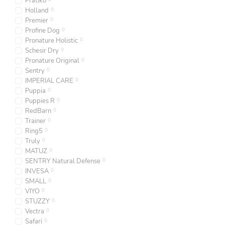
Pratiko
Holland
0
Premier
0
Profine Dog
0
Pronature Holistic
0
Schesir Dry
0
Pronature Original
0
Sentry
0
IMPERIAL CARE
0
Puppia
0
Puppies R
0
RedBarn
0
Trainer
0
Ring5
0
Truly
0
MATUZ
0
SENTRY Natural Defense
0
INVESA
0
SMALL
0
VIYO
0
STUZZY
0
Vectra
0
Safari
0