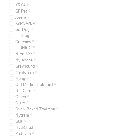
KRKA
0
GF Pet
0
Josera
0
K9POWER
0
Go-Dog
0
LifeDog
0
Greenies
0
L-UNICO
0
Nutri-Vet
0
Nylabone
0
Greyhound
0
Menforsan
0
Monge
0
Old Mother Hubbard
0
NexGard
0
Orijen
0
Oster
0
Oven-Baked Tradition
0
Nutram
0
Guai
0
Half&Half
0
Padovan
0