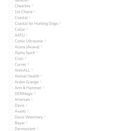
Gelacan
Cheerble
0
1st Choice
0
Coastal
0
Coastal for Hunting Dogs
0
Collar
0
AATU
0
Comic Ultrasonic
0
Acana (Акана)
0
Alpha Spirit
0
Croci
0
Curver
0
AnimALL
0
Animal Health
0
Arden Grange
0
Arm & Hammer
0
DERMagic
0
Arterium
0
Davis
0
Avanti
0
Davis Veterinary
0
Bayer
0
Dermoscent
0