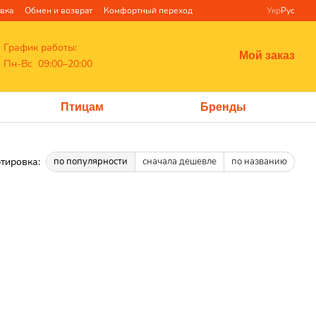
авка
Обмен и возврат
Комфортный переход
Укр
Рус
График работы:
Мой заказ
Пн-Вс 09:00–20:00
Птицам
Бренды
тировка:
по популярности
сначала дешевле
по названию