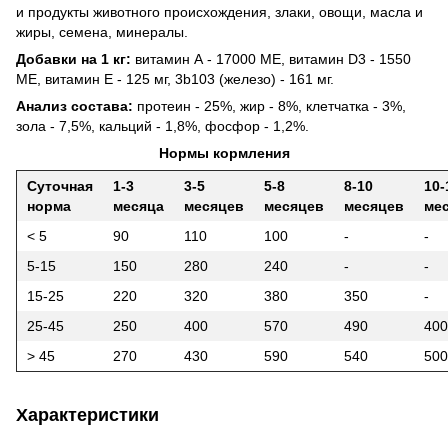
и продукты животного происхождения, злаки, овощи, масла и
жиры, семена, минералы.
Добавки на 1 кг:
витамин А - 17000 МЕ, витамин D3 - 1550
МЕ, витамин Е - 125 мг, 3b103 (железо) - 161 мг.
Анализ состава:
протеин - 25%, жир - 8%, клетчатка - 3%,
зола - 7,5%, кальций - 1,8%, фосфор - 1,2%.
Нормы кормления
Суточная
1-3
3-5
5-8
8-10
10-
норма
месяца
месяцев
месяцев
месяцев
ме
< 5
90
110
100
-
-
5-15
150
280
240
-
-
15-25
220
320
380
350
-
25-45
250
400
570
490
400
> 45
270
430
590
540
500
Характеристики