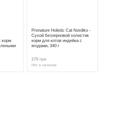
Pronature Holistic Cat Nordikо -
Сухой беззерновой холистик
к корм
корм для котов индейка с
вялеными
ягодами, 340 г
270 грн
Нет в наличии