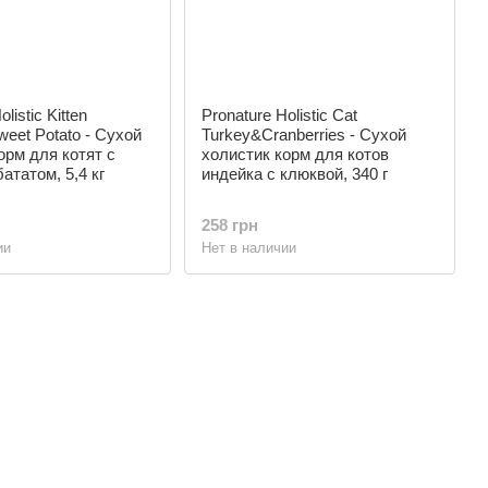
listic Kitten
Pronature Holistic Cat
eet Potato - Сухой
Turkey&Cranberries - Сухой
орм для котят с
холистик корм для котов
ататом, 5,4 кг
индейка с клюквой, 340 г
258 грн
ии
Нет в наличии