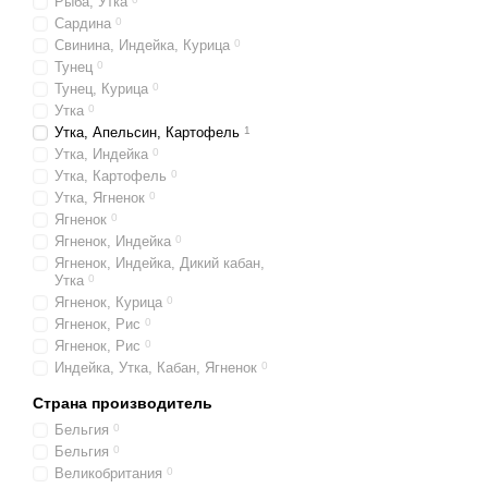
Рыба, Утка
Сардина
0
Свинина, Индейка, Курица
0
Тунец
0
Тунец, Курица
0
Утка
0
Утка, Апельсин, Картофель
1
Утка, Индейка
0
Утка, Картофель
0
Утка, Ягненок
0
Ягненок
0
Ягненок, Индейка
0
Ягненок, Индейка, Дикий кабан,
Утка
0
Ягненок, Курица
0
Ягненок, Рис
0
Ягненок, Рис
0
Индейка, Утка, Кабан, Ягненок
0
Страна производитель
Бельгия
0
Бельгия
0
Великобритания
0