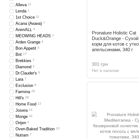
Alleva
11
Lenda
1
1st Choice
11
Acana (Акана)
7
AnimALL
4
Pronature Holistic Cat
MEOWING HEADS
1
Duck&Orange - Сухой
Arden Grange
4
корм для котов c утко
Bon Appetit
5
апельсинами, 340 г
Brit
27
Brekkies
7
301 грн
Diamond
3
Нет в наличии
Dr.Clauder's
5
Lara
7
Exclusion
9
Farmina
26
Hill's
29
Home Food
12
Josera
14
Monge
32
Orijen
4
Oven-Baked Tradition
13
Nutram
7