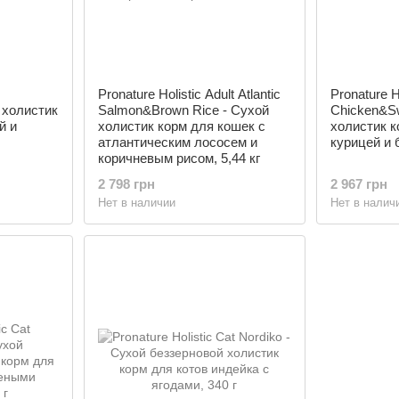
Pronature Holistic Adult Atlantic
Pronature Ho
 холистик
Salmon&Brown Rice - Сухой
Chicken&Sw
й и
холистик корм для кошек с
холистик к
атлантическим лососем и
курицей и б
коричневым рисом, 5,44 кг
2 798 грн
2 967 грн
Нет в наличии
Нет в налич