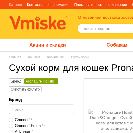
Перейти к основному контенту
Каталог
Контактная информация
Пользовательское соглашение
Отзывы о магазине
Блог
О нас
Факты про TM Грандорф
Мгновенная доставка зоото
Акции и скидки
Собакам
Главная
Кошкам
Кормление
Сухой корм
Сухой корм для кошек Pronat
Бренд:
Pronature Holistic
Очистить фильтр
Бренд
Grandorf
9
Grandorf Fresh
12
Advance
7