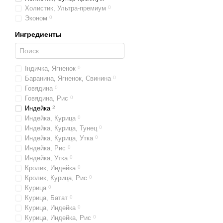
Холистик, Ультра-премиум
0
Эконом
0
Ингредиенты
Індичка, Ягненок
0
Баранина, Ягненок, Свинина
0
Говядина
0
Говядина, Рис
0
Индейка
2
Индейка, Курица
0
Индейка, Курица, Тунец
0
Индейка, Курица, Утка
0
Индейка, Рис
0
Индейка, Утка
0
Кролик, Индейка
0
Кролик, Курица, Рис
0
Курица
0
Курица, Батат
0
Курица, Индейка
0
Курица, Индейка, Рис
0