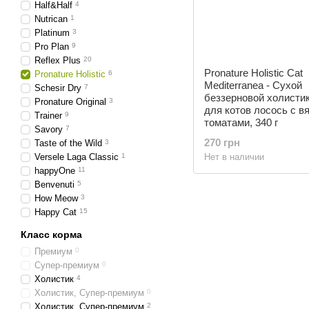
Half&Half
4
Nutrican
1
Platinum
3
Pro Plan
9
Reflex Plus
20
Pronature Holistic Cat
Pronature Holistic
6
Mediterranea - Сухой
Schesir Dry
7
беззерновой холисти
Pronature Original
3
для котов лосось с 
Trainer
9
томатами, 340 г
Savory
7
270 грн
Taste of the Wild
3
Versele Laga Classic
1
Нет в наличии
happyOne
11
Benvenuti
5
How Meow
3
Happy Cat
15
Класс корма
Премиум
0
Супер-премиум
0
Холистик
4
Холистик, Супер-премиум
0
Холистик, Супер-премиум
2