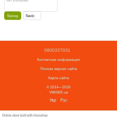
Нет в наличии
Бренд
Savic
0800337031
Контактная информация
Полная версия сайта
Карта сайта
© 2014—2026
VMISKE.ua
Укр
Рус
Online store built with Horoshop