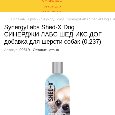
Собакам
Груминг и уход
Уход
SynergyLabs Shed-X Dog С
SynergyLabs Shed-X Dog
СИНЕРДЖИ ЛАБС ШЕД-ИКС ДОГ
добавка для шерсти собак (0,237)
Артикул:
00519
Оставить отзыв