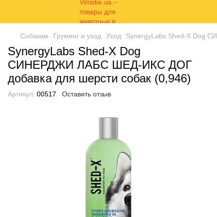
Собакам
Груминг и уход
Уход
SynergyLabs Shed-X Dog С
SynergyLabs Shed-X Dog
СИНЕРДЖИ ЛАБС ШЕД-ИКС ДОГ
добавка для шерсти собак (0,946)
Артикул:
00517
Оставить отзыв