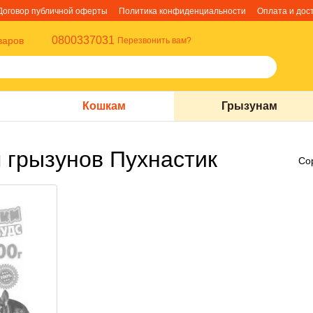
Договор публичной оферты
Политика конфиденциальности
Оплата и дос
0800337031
варов
Перезвонить вам?
Кошкам
Грызунам
 грызунов Пухнастик
Со