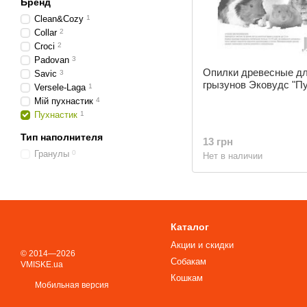
Бренд
Clean&Cozy
1
Collar
2
Croci
2
Padovan
3
Опилки древесные д
Savic
3
грызунов Эковудс "П
Versele-Laga
1
Мій пухнастик
4
Пухнастик
1
Тип наполнителя
13 грн
Гранулы
0
Нет в наличии
Каталог
Акции и скидки
© 2014—2026
Собакам
VMISKE.ua
Кошкам
Мобильная версия