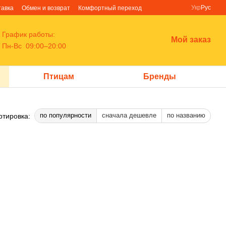
Укр
Рус
тавка
Обмен и возврат
Комфортный переход
График работы:
Мой заказ
Пн-Вс 09:00–20:00
Птицам
Бренды
по популярности
сначала дешевле
по названию
ртировка: