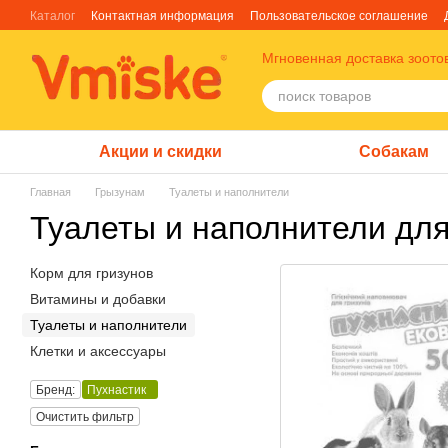
Перейти к основному контенту
Каталог
Контактная информация
Пользовательское соглашение
Отзывы о магазине
Блог
О нас
Факты про TM Грандорф
Мгновенная доставка зоото
Акции и скидки
Собакам
Главная
Грызунам
Туалеты и наполнители
Туалеты и наполнители для
Корм для гризунов
Витамины и добавки
Туалеты и наполнители
Клетки и аксессуары
Бренд:
Пухнастик
Очистить фильтр