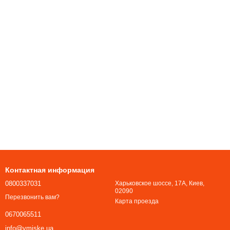
Контактная информация
0800337031
Харьковское шоссе, 17А, Киев,
02090
Перезвонить вам?
Карта проезда
0670065511
info@vmiske.ua