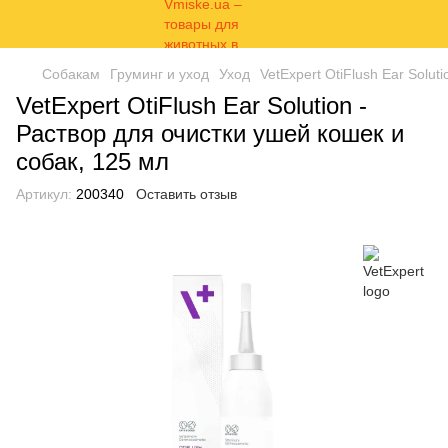
Собакам
Груминг и уход
Уход
VetExpert OtiFlush Ear Solut
VetExpert OtiFlush Ear Solution -
Раствор для очистки ушей кошек и
собак, 125 мл
Артикул:
200340
Оставить отзыв