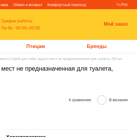
Укр
Рус
тавка
Обмен и возврат
Комфортный переход
График работы:
Мой заказ
Пн-Вс 09:00–20:00
Птицам
Бренды
омакс) Спрей для собак защита мест не предназначенная для туалета, 200 мл
 мест не предназначенная для туалета,
К сравнению
В желания