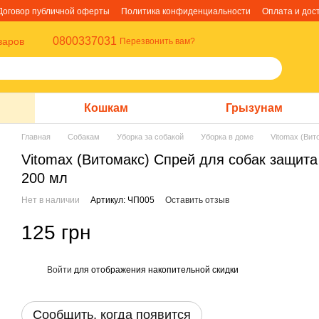
Договор публичной оферты
Политика конфиденциальности
Оплата и дос
0800337031
варов
Перезвонить вам?
Кошкам
Грызунам
Главная
Собакам
Уборка за собакой
Уборка в доме
Vitomax (Вит
Vitomax (Витомакс) Спрей для собак защита
200 мл
Нет в наличии
Артикул: ЧП005
Оставить отзыв
125 грн
Войти
для отображения накопительной скидки
%
Сообщить, когда появится