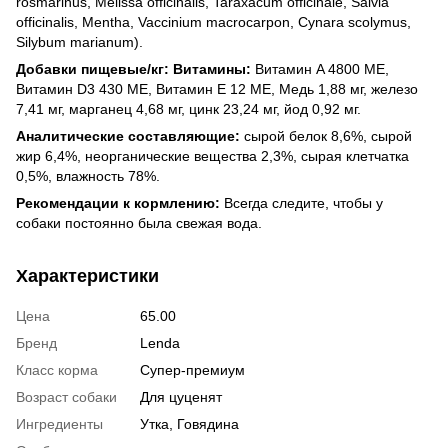
rosmarinus, Melissa officinalis, Taraxacum officinale, Salvia
officinalis, Mentha, Vaccinium macrocarpon, Cynara scolymus,
Silybum marianum).
Добавки пищевые/кг: Витамины:
Витамин A 4800 МЕ,
Витамин D3 430 МЕ, Витамин Е 12 МЕ, Медь 1,88 мг, железо
7,41 мг, марганец 4,68 мг, цинк 23,24 мг, йод 0,92 мг.
Аналитические составляющие:
сырой белок 8,6%, сырой
жир 6,4%, неорганические вещества 2,3%, сырая клетчатка
0,5%, влажность 78%.
Рекомендации к кормлению:
Всегда следите, чтобы у
собаки постоянно была свежая вода.
Характеристики
Цена
65.00
Бренд
Lenda
Класс корма
Супер-премиум
Возраст собаки
Для цуценят
Ингредиенты
Утка, Говядина