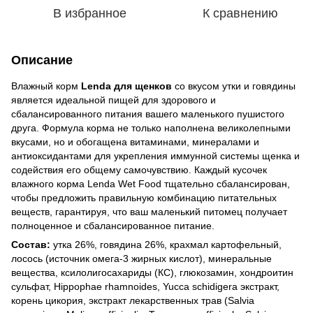
В избранное
К сравнению
Описание
Влажный корм
Lenda для щенков
со вкусом утки и говядины
является идеальной пищей для здорового и
сбалансированного питания вашего маленького пушистого
друга. Формула корма не только наполнена великолепными
вкусами, но и обогащена витаминами, минералами и
антиоксидантами для укрепления иммунной системы щенка и
содействия его общему самочувствию. Каждый кусочек
влажного корма Lenda Wet Food тщательно сбалансирован,
чтобы предложить правильную комбинацию питательных
веществ, гарантируя, что ваш маленький питомец получает
полноценное и сбалансированное питание.
Состав:
утка 26%, говядина 26%, крахмал картофельный,
лосось (источник омега-3 жирных кислот), минеральные
вещества, ксилолигосахариды (КС), глюкозамин, хондроитин
сульфат, Hippophae rhamnoides, Yucca schidigera экстракт,
корень цикория, экстракт лекарственных трав (Salvia