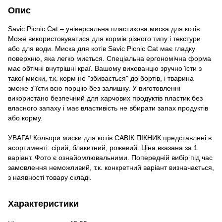
Опис
Savic Picnic Cat – універсальна пластикова миска для котів.
Може використовуватися для кормів різного типу і текстури
або для води. Миска для котів Savic Picnic Cat має гладку
поверхню, яка легко миється. Спеціальна ергономічна форма
має обтічні внутрішні краї. Вашому вихованцю зручно їсти з
такої миски, т.к. корм не "збивається" до бортів, і тварина
зможе з"їсти всю порцію без залишку. У виготовленні
використано безпечний для харчових продуктів пластик без
власного запаху і має властивість не вбирати запах продуктів
або корму.
УВАГА! Кольори миски для котів САВІК ПІКНИК представлені в
асортименті: сірий, блакитний, рожевий. Ціна вказана за 1
варіант. Фото є ознайомлювальними. Попередній вибір під час
замовлення неможливий, т.к. конкретний варіант визначається,
з наявності товару складі.
Характеристики