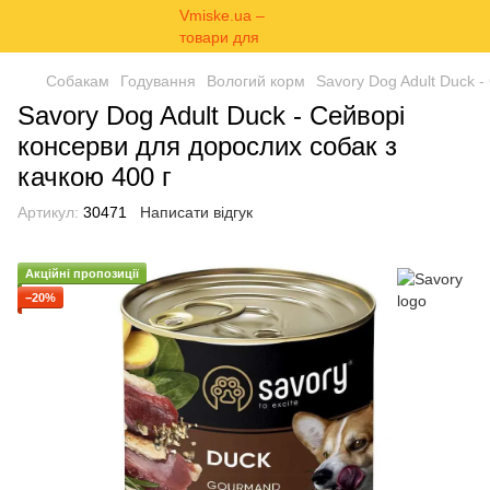
Собакам
Годування
Вологий корм
Savory Dog Adult Duck -
Savory Dog Adult Duck - Сейворі
консерви для дорослих собак з
качкою 400 г
Артикул:
30471
Написати відгук
Акційні пропозиції
−20%