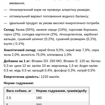
вживання;
гіпоалергенний корм не провокує алергічну реакцію;
оптимальний варіант поповнення водного балансу;
ідеальний продукт за умови високої енергетичної потреби.
Склад:
Качка (55%), качине серце (14%), горохове борошно,
горох (2%), солодка картопля (2%), лігноцелюлоза, карбонат
кальцію, сушений шпинат (0,2%), сушений розмарин (0,1%),
інулін ( 0,1%).
Аналітичний склад:
сирий білок 9,0%, сирий жир 7,0%, сира
зола 2,0%, вологість 75,0%, клітковина 1,0%
Добавки на 1 кг:
Вітамін D3: 250 МО, Вітамін Е: 120 мг, біотин
0,3 мг, цинк 12 мг, залізо 10 мг, марганець 1,5 мг, йодит калію
0,5 мг, мідь 0,5 мг, кальцій 0,4%, фосфор 0,3%, натрій 0,5%
Енергетична цінність:
1220 ккал/кг.
Норми годування:
Вага собаки, кг
Норма годування, грамів/добу
2,5
180
5
300