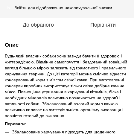
Ввійти
для відображення накопичувальної знижки
%
До обраного
Порівняти
Опис
Будь-який власник собаки хоче завжди бачити її здоровою і
життєрадісною. Відмінне самопочуття і бездоганний зовнішній
вигляд більшою мірою залежить від грамотного і правильного
харчування тварини. До цієї категорії можна сміливо віднести
консервований корм з м'ясом свіжої качки. При виготовленні
консерви виробник використовує тільки свіже добірне качине
м'ясо. Повноцінне утримання в харчуванні вітамінів, білка і
необхідних мінералів позитивно позначається на здоров'ї і
активності собаки. Збалансований вологий корм з качкою
позитивно впливає на життєдіяльність організму вихованця і
повністю готовий до вживання.
Переваги:
Збалансоване харчування підходить для щоденного