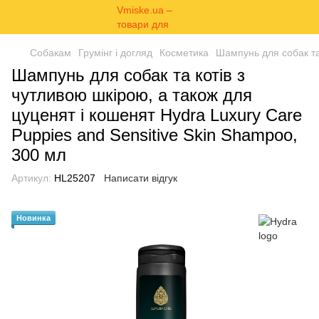
Собакам
Грумінг і догляд
Косметика
Шампунь для собак та 
Шампунь для собак та котів з
чутливою шкірою, а також для
цуценят і кошенят Hydra Luxury Care
Puppies and Sensitive Skin Shampoo,
300 мл
Артикул:
HL25207
Написати відгук
Новинка