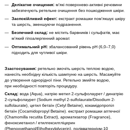
Делікатне очищення:
м'які поверхнево-активні речовини
забезпечують ретельне очищення без пошкодження шкіри.
Заспокійливий ефект:
екстракт ромашки пом'якшує шкіру
та шерсть, зменшуючи подразнення.
Безпечний склад:
не містить барвників і сульфатів, має
м'який гіпоалергенний аромат.
Оптимальний pH:
збалансований рівень pH (6,0–7,0)
підходить для чутливої шкіри.
Ззастосування:
ретельно змочіть шерсть теплою водою,
нанесіть необхідну кількість шампуню на шерсть. Масажуйте
до утворення однорідної піни. Ретельно змийте водою,
при необхідності повторіть процедуру.
Склад:
вода (Aqua), натрію метил 2-сульфолаурет / динатрію
2-сульфолаурет (Sodium methyl 2-sulfolaurate/Disodium 2-
sulfolaurate), цетил бетаїн (Cetyl Betaine), кокамідопропіл
бетаїн (Cocamidopropyl Betaine). екстракт ромашки аптечної
(Chamomilla recutita Extract), ароматизатор (Fragrance),
феноксиетанол / етилгексилгліцерин
(Phenoxyethanol/Ethylhexylglycerin), полікватерніум-10