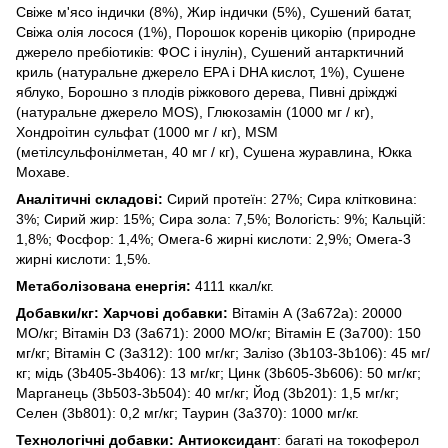
Свіже м'ясо індички (8%), Жир індички (5%), Сушений батат,
Свіжа олія лосося (1%), Порошок коренів цикорію (природне
джерело пребіотиків: ФОС і інулін), Сушений антарктичний
криль (натуральне джерело EPA і DHA кислот, 1%), Сушене
яблуко, Борошно з плодів ріжкового дерева, Пивні дріжджі
(натуральне джерело MOS), Глюкозамін (1000 мг / кг),
Хондроітин сульфат (1000 мг / кг), MSM
(метілсульфонілметан, 40 мг / кг), Сушена журавлина, Юкка
Мохаве.
Аналітичні складові:
Сирий протеїн: 27%; Сира клітковина:
3%; Сирий жир: 15%; Сира зола: 7,5%; Вологість: 9%; Кальцій:
1,8%; Фосфор: 1,4%; Омега-6 жирні кислоти: 2,9%; Омега-3
жирні кислоти: 1,5%.
Метаболізована енергія:
4111 ккал/кг.
Добавки/кг: Харчові добавки:
Вітамін А (3a672a): 20000
МО/кг; Вітамін D3 (3a671): 2000 МО/кг; Вітамін Е (3a700): 150
мг/кг; Вітамін С (3a312): 100 мг/кг; Залізо (3b103-3b106): 45 мг/
кг; мідь (3b405-3b406): 13 мг/кг; Цинк (3b605-3b606): 50 мг/кг;
Марганець (3b503-3b504): 40 мг/кг; Йод (3b201): 1,5 мг/кг;
Селен (3b801): 0,2 мг/кг; Таурин (3a370): 1000 мг/кг.
Технологічні добавки: Антиоксидант
: багаті на токоферол