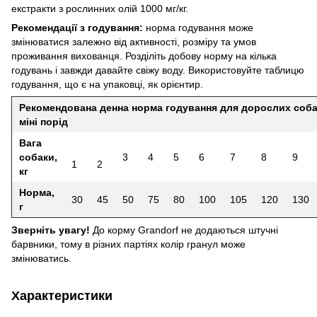
екстракти з рослинних олій 1000 мг/кг.
Рекомендації з годування:
норма годування може
змінюватися залежно від активності, розміру та умов
проживання вихованця. Розділіть добову норму на кілька
годувань і завжди давайте свіжу воду. Використовуйте таблицю
годування, що є на упаковці, як орієнтир.
Рекомендована денна норма годування для дорослих соб
міні порід
Вага
собаки,
3
4
5
6
7
8
9
1
2
кг
Норма,
30
45
50
75
80
100
105
120
130
г
Зверніть увагу!
До корму Grandorf не додаються штучні
барвники, тому в різних партіях колір гранул може
змінюватись.
Характеристики