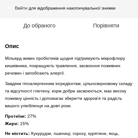
Ввійти
для відображення накопичувальної знижки
%
До обраного
Порівняти
Опис
Мільярд живих пробіотиків щодня підтримують мікрофлору
кишківника, покращують травлення, засвоєння поживних
речовин і запобігають алергії.
Завдяки гіпоалергенним інгредієнтам, цільнозерновому складу
та відсутності глютену, корм добре засвоюється, має високу
поживну цінність і допомагає зберегти здоров'я та радість
вашого улюбленця на довгі роки.
Протеїни:
27%
Жири:
15%
Не містить:
Кукурудзи, пшениці, гороху, курятини, яєць,