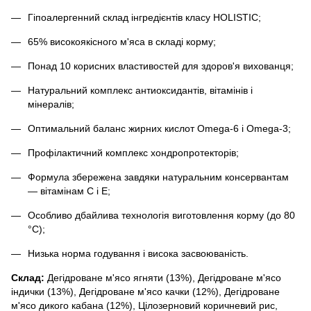
Гіпоалергенний склад інгредієнтів класу HOLISTIC;
65% високоякісного м'яса в складі корму;
Понад 10 корисних властивостей для здоров'я вихованця;
Натуральний комплекс антиоксидантів, вітамінів і
мінералів;
Оптимальний баланс жирних кислот Omega-6 і Omega-3;
Профілактичний комплекс хондропротекторів;
Формула збережена завдяки натуральним консервантам
— вітамінам C і E;
Особливо дбайлива технологія виготовлення корму (до 80
°С);
Низька норма годування і висока засвоюваність.
Склад:
Дегідроване м'ясо ягняти (13%), Дегідроване м'ясо
індички (13%), Дегідроване м'ясо качки (12%), Дегідроване
м'ясо дикого кабана (12%), Цілозерновий коричневий рис,