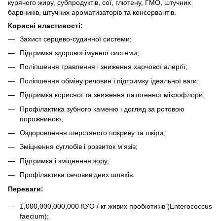
курячого жиру, субпродуктів, сої, глютену, ГМО, штучних
барвників, штучних ароматизаторів та консервантів.
Корисні властивості:
Захист серцево-судинної системи;
Підтримка здорової імунної системи;
Поліпшення травлення і зниження харчової алергії;
Поліпшення обміну речовин і підтримку ідеальної ваги;
Підтримка корисної та зниження патогенної мікрофлори;
Профілактика зубного каменю і догляд за ротовою
порожниною;
Оздоровлення шерстяного покриву та шкіри;
Зміцнення суглобів і розвиток м'язів;
Підтримка і зміцнення зору;
Профілактика сечовивідних шляхів.
Переваги:
1,000,000,000,000 КУО / кг живих пробіотиків (Enterococcus
faecium);