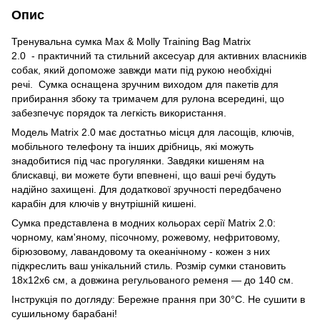
Опис
Тренувальна сумка Max & Molly Training Bag Matrix
2.0 - практичний та стильний аксесуар для активних власників
собак, який допоможе завжди мати під рукою необхідні
речі. Сумка оснащена зручним виходом для пакетів для
прибирання збоку та тримачем для рулона всередині, що
забезпечує порядок та легкість використання.
Модель Matrix 2.0 має достатньо місця для ласощів, ключів,
мобільного телефону та інших дрібниць, які можуть
знадобитися під час прогулянки. Завдяки кишеням на
блискавці, ви можете бути впевнені, що ваші речі будуть
надійно захищені. Для додаткової зручності передбачено
карабін для ключів у внутрішній кишені.
Сумка представлена в модних кольорах серії Matrix 2.0:
чорному, кам'яному, пісочному, рожевому, нефритовому,
бірюзовому, лавандовому та океанічному - кожен з них
підкреслить ваш унікальний стиль. Розмір сумки становить
18x12x6 см, а довжина регульованого ременя — до 140 см.
Інструкція по догляду: Бережне прання при 30°C. Не сушити в
сушильному барабані!