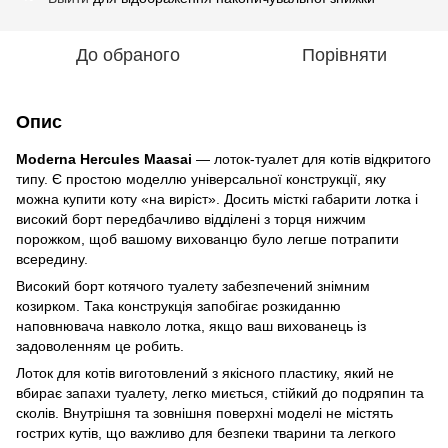
До обраного
Порівняти
Опис
Moderna Hercules Maasai
— лоток-туалет для котів відкритого
типу. Є простою моделлю універсальної конструкції, яку
можна купити коту «на виріст». Досить місткі габарити лотка і
високий борт передбачливо відділені з торця нижчим
порожком, щоб вашому вихованцю було легше потрапити
всередину.
Високий борт котячого туалету забезпечений знімним
козирком. Така конструкція запобігає розкиданню
наповнювача навколо лотка, якщо ваш вихованець із
задоволенням це робить.
Лоток для котів виготовлений з якісного пластику, який не
вбирає запахи туалету, легко миється, стійкий до подряпин та
сколів. Внутрішня та зовнішня поверхні моделі не містять
гострих кутів, що важливо для безпеки тварини та легкого