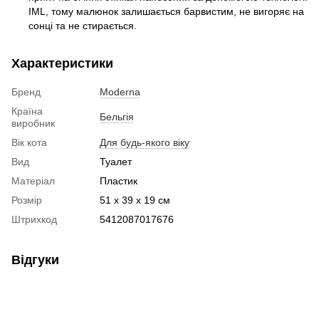
IML, тому малюнок залишається барвистим, не вигоряє на
сонці та не стирається.
Характеристики
Бренд
Moderna
Країна
Бельгія
виробник
Вік кота
Для будь-якого віку
Вид
Туалет
Матеріал
Пластик
Розмір
51 х 39 х 19 см
Штрихкод
5412087017676
Відгуки