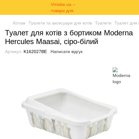
Котам
Туалети та аксесуари для котів
Туалети
Туалет для 
Туалет для котів з бортиком Moderna
Hercules Maasai, сіро-білий
Артикул:
K162027BE
Написати відгук