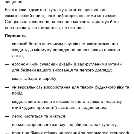
чищення.
Бічні стінки відкритого туалету для котів прикрашає
ексклюзивний принт, навіяний африканськими мотивами.
Спеціальна технологія нанесення малюнка гарантує його
довговічність: не стирається, не вигоряє.
Переваги:
високий борт з невеликим внутрішнім «козирком», що
зводить до мінімуму розкидання наповнювача навколо
лотка;
ергономічний сучасний дизайн із заокругленими кутами
для безпеки вашого вихованця та легкого догляду;
місткі габарити виробу;
універсальність використання для тварин будь-якого віку та
порід;
модель виготовлена з високоякісного гладкого пластику,
який чудово протистоїть сколам та подряпинам;
легко чиститься та миється;
не має стороннього запаху і не вбирає запах туалету;
принт на бічних стінках нанесений за допомогою технології