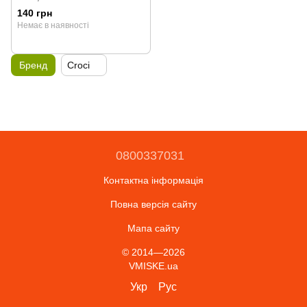
140 грн
Немає в наявності
Бренд
Croci
0800337031
Контактна інформація
Повна версія сайту
Мапа сайту
© 2014—2026
VMISKE.ua
Укр
Рус