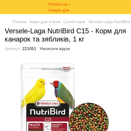
Птахам
Корм для птахів
Сухий корм
Versele-Laga NutriBird
Versele-Laga NutriBird С15 - Корм для
канарок та зябликів, 1 кг
Артикул:
221051
Написати відгук