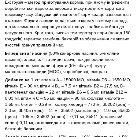
Екструзія – метод приготування кормів, при якому інгредієнти
обробляються парою за високого тиску протягом короткого
проміжку часу. Завдяки цій технології корм краще засвоюється
птахами. Фрукти завжди додаються в корм у свіжому вигляді,
що максимально покращує смак гранул і наближає його до
натурального. Крім того, висока температура пари (понад 150
градусів) гарантує загибель бактерій та збереження смакових
якостей гранул тривалий час.
Інгредієнти:
насіння (50% канаркове насіння, 5% лляне
насіння), злаки, олії та жири, овочі, похідні рослинного
походження, мінерали, фрукти (5% яблуко), цукру,
мананолігосахариди (МОС), чорнобривці, екстракт.
Добавки на 1 кг:
вітамін A – 15000 МО, вітамін D3 – 1650 МО,
вітамін E – 90 мг, вітамін B1 – 7,5 мг, вітамін B2 – 17,5 мг, D-
пантотенат кальцію – 22 мг, вітамін B6 – 6,5 мг, вітамін B12 –
0,03 мг, вітамін С – 55 мг, ніацин – 90 мг, фолієва кислота –
1,65 мг, біотин – 0,29 мг, холіну хлорид – 770 мг, 3b202 (йод) –
2,3 мг, 3b405 (мідь) – 11 мг, 3b502 (марганець) – 110 мг, 3b603
(цинк) – 105 мг, 3b802 (селен) – 0,11 мг, 3b811 (органічний
селен) 0,11 мг, антиоксиданти: з токоферолами, консерванти,
бентоніт, барвники.
Аналіз складу:
протеїн – 15%, жир – 16%, клітковина – 4,5%,