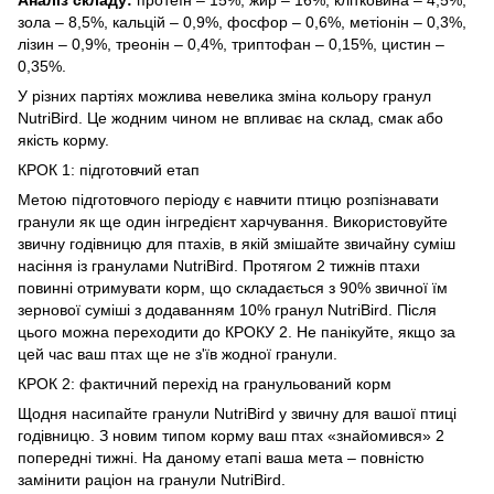
зола – 8,5%, кальцій – 0,9%, фосфор – 0,6%, метіонін – 0,3%,
лізин – 0,9%, треонін – 0,4%, триптофан – 0,15%, цистин –
0,35%.
У різних партіях можлива невелика зміна кольору гранул
NutriBird. Це жодним чином не впливає на склад, смак або
якість корму.
КРОК 1: підготовчий етап
Метою підготовчого періоду є навчити птицю розпізнавати
гранули як ще один інгредієнт харчування. Використовуйте
звичну годівницю для птахів, в якій змішайте звичайну суміш
насіння із гранулами NutriBird. Протягом 2 тижнів птахи
повинні отримувати корм, що складається з 90% звичної їм
зернової суміші з додаванням 10% гранул NutriBird. Після
цього можна переходити до КРОКУ 2. Не панікуйте, якщо за
цей час ваш птах ще не з'їв жодної гранули.
КРОК 2: фактичний перехід на гранульований корм
Щодня насипайте гранули NutriBird у звичну для вашої птиці
годівницю. З новим типом корму ваш птах «знайомився» 2
попередні тижні. На даному етапі ваша мета – повністю
замінити раціон на гранули NutriBird.