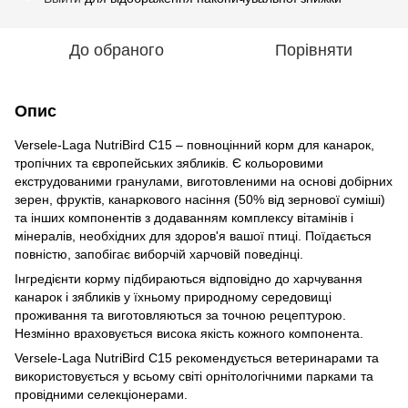
До обраного
Порівняти
Опис
Versele-Laga NutriBird C15 – повноцінний корм для канарок,
тропічних та європейських зябликів. Є кольоровими
екструдованими гранулами, виготовленими на основі добірних
зерен, фруктів, канаркового насіння (50% від зернової суміші)
та інших компонентів з додаванням комплексу вітамінів і
мінералів, необхідних для здоров'я вашої птиці. Поїдається
повністю, запобігає виборчій харчовій поведінці.
Інгредієнти корму підбираються відповідно до харчування
канарок і зябликів у їхньому природному середовищі
проживання та виготовляються за точною рецептурою.
Незмінно враховується висока якість кожного компонента.
Versele-Laga NutriBird С15 рекомендується ветеринарами та
використовується у всьому світі орнітологічними парками та
провідними селекціонерами.