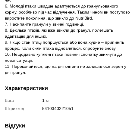
6. Молоді птахи швидше адаптуються до гранульованого
корму, особливо під час відлучення. Таким чином ви поступово
виростите покоління, що звикло до NutriBird.
7. Насипайте гранули у звичні годівниці.
8. Декілька птахів, які вже звикли до гранул, полегшать
адаптацію для інших.
9. Якщо стан птиці погіршується або вона худне – припиніть
процес. Коли сили птаха відновляться, спробуйте знову.
10. Нещодавно куплені птахи повинні спочатку звикнути до
нової ситуації.
11. Переконайтеся, що на дні клітини не залишилося зерен у
дні гранул.
Характеристики
Вага
1 кг
Штрихкод
5410340221051
Відгуки