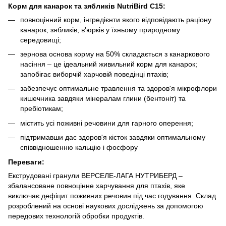
Корм для канарок та зябликів NutriBird C15:
повноцінний корм, інгредієнти якого відповідають раціону
канарок, зябликів, в'юрків у їхньому природному
середовищі;
зернова основа корму на 50% складається з канаркового
насіння – це ідеальний живильний корм для канарок;
запобігає виборчій харчовій поведінці птахів;
забезпечує оптимальне травлення та здоров'я мікрофлори
кишечника завдяки мінералам глини (бентоніт) та
пребіотикам;
містить усі поживні речовини для гарного оперення;
підтримавши дає здоров'я кісток завдяки оптимальному
співвідношенню кальцію і фосфору
Переваги:
Екструдовані гранули ВЕРСЕЛЕ-ЛАГА НУТРИБЕРД –
збалансоване повноцінне харчування для птахів, яке
виключає дефіцит поживних речовин під час годування. Склад
розроблений на основі наукових досліджень за допомогою
передових технологій обробки продуктів.