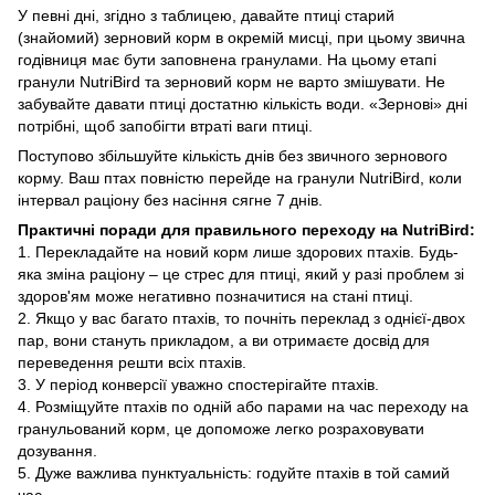
У певні дні, згідно з таблицею, давайте птиці старий
(знайомий) зерновий корм в окремій мисці, при цьому звична
годівниця має бути заповнена гранулами. На цьому етапі
гранули NutriBird та зерновий корм не варто змішувати. Не
забувайте давати птиці достатню кількість води. «Зернові» дні
потрібні, щоб запобігти втраті ваги птиці.
Поступово збільшуйте кількість днів без звичного зернового
корму. Ваш птах повністю перейде на гранули NutriBird, коли
інтервал раціону без насіння сягне 7 днів.
Практичні поради для правильного переходу на NutriBird:
1. Перекладайте на новий корм лише здорових птахів. Будь-
яка зміна раціону – це стрес для птиці, який у разі проблем зі
здоров'ям може негативно позначитися на стані птиці.
2. Якщо у вас багато птахів, то почніть переклад з однієї-двох
пар, вони стануть прикладом, а ви отримаєте досвід для
переведення решти всіх птахів.
3. У період конверсії уважно спостерігайте птахів.
4. Розміщуйте птахів по одній або парами на час переходу на
гранульований корм, це допоможе легко розраховувати
дозування.
5. Дуже важлива пунктуальність: годуйте птахів в той самий
час.