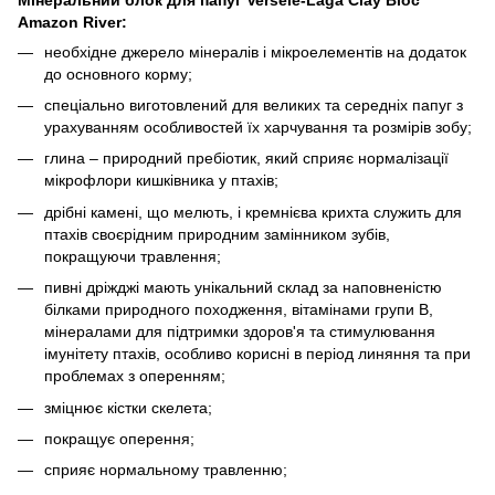
Amazon River:
необхідне джерело мінералів і мікроелементів на додаток
до основного корму;
спеціально виготовлений для великих та середніх папуг з
урахуванням особливостей їх харчування та розмірів зобу;
глина – природний пребіотик, який сприяє нормалізації
мікрофлори кишківника у птахів;
дрібні камені, що мелють, і кремнієва крихта служить для
птахів своєрідним природним замінником зубів,
покращуючи травлення;
пивні дріжджі мають унікальний склад за наповненістю
білками природного походження, вітамінами групи В,
мінералами для підтримки здоров'я та стимулювання
імунітету птахів, особливо корисні в період линяння та при
проблемах з оперенням;
зміцнює кістки скелета;
покращує оперення;
сприяє нормальному травленню;