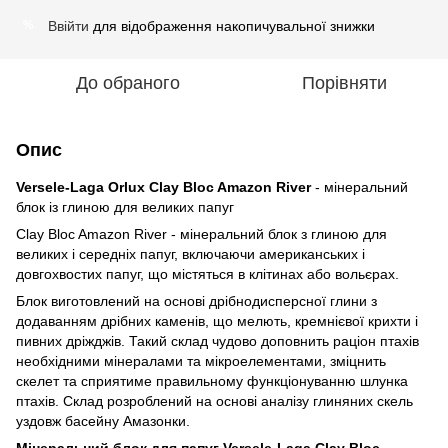
Ввійти
для відображення накопичувальної знижки
%
До обраного
Порівняти
Опис
Versele-Laga Orlux Clay Bloc Amazon River
- мінеральний
блок із глиною для великих папуг
Clay Bloc Amazon River - мінеральний блок з глиною для
великих і середніх папуг, включаючи американських і
довгохвостих папуг, що містяться в клітинах або вольєрах.
Блок виготовлений на основі дрібнодисперсної глини з
додаванням дрібних каменів, що мелють, кремнієвої крихти і
пивних дріжджів. Такий склад чудово доповнить раціон птахів
необхідними мінералами та мікроелементами, зміцнить
скелет та сприятиме правильному функціонуванню шлунка
птахів. Склад розроблений на основі аналізу глиняних скель
уздовж басейну Амазонки.
Мінеральний блок для папуг Versele-Laga Clay Bloc