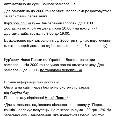
автоматично до суми Вашого замовлення.
Для замовлень до 2000 грн вартість пересилки розраховується
за тарифами перевізника.
Кур'єром по Києву
— Замовлення зроблені до 10:00
доставляємо у той же день, після 10:00 - на наступний.
Доставка здійснюється з 9:00 до 19:00.
Безкоштовно при замовленні від 2000 грн (під час відключення
електроенергії доставка здійснюється не вище 5-го поверху).
Кур'єром Нової Пошти по Україні
— Безкоштовно при
замовленні від 2000 грн за умов повної оплати заказу. Для
замовлень до 2000 -
по тарифам перевізника
.
Більше інформації про доставку
Оплата на сайті через безпечну систему платежів
від
WayForPay
.
Післяплата у відділенні
Нової Пошти
*
*Для замовлень надісланих післяплатою - послугу "Переказ
коштів"- оплачує покупець. Це фіксована сума - 20 грн +2% від
загальної суми замовлення, яка додається Новою Поштою