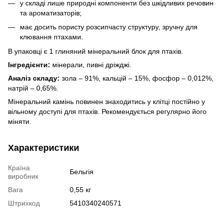
у складі лише природні компоненти без шкідливих речовин
та ароматизаторів;
має досить пористу розсипчасту структуру, зручну для
клювання птахами.
В упаковці є 1 глиняний мінеральний блок для птахів.
Інгредієнти:
мінерали, пивні дріжджі.
Аналіз складу:
зола – 91%, кальцій – 15%, фосфор – 0,012%,
натрій – 0,65%.
Мінеральний камінь повинен знаходитись у клітці постійно у
вільному доступі для птахів. Рекомендується регулярно його
міняти.
Характеристики
Країна
Бельгія
виробник
Вага
0,55 кг
Штрихкод
5410340240571