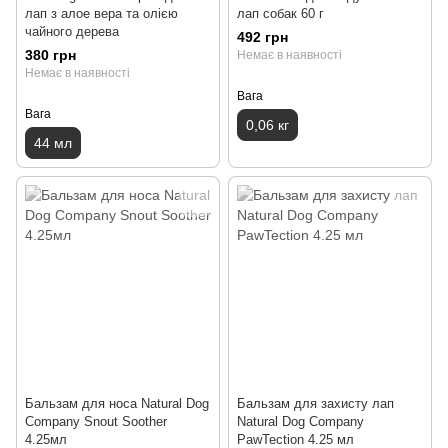
лап з алое вера та олією
лап собак 60 г
чайного дерева
492 грн
380 грн
Немає в наявності
Немає в наявності
Вага
Вага
0,06 кг
44 мл
Бальзам для носа Natural Dog
Бальзам для захисту лап
Company Snout Soother
Natural Dog Company
4.25мл
PawTection 4.25 мл