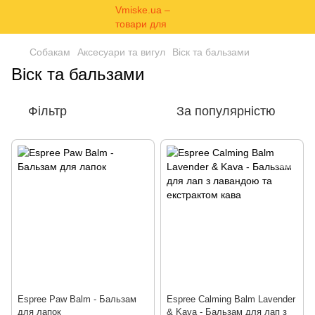
Собакам
Аксесуари та вигул
Віск та бальзами
Віск та бальзами
Фільтр
За популярністю
Espree Paw Balm - Бальзам
Espree Calming Balm Lavender
для лапок
& Kava - Бальзам для лап з