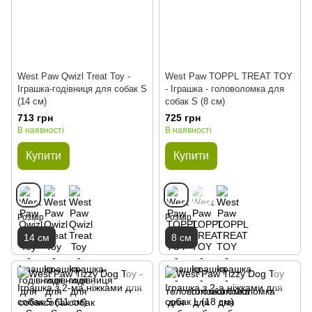
West Paw Qwizl Treat Toy -
West Paw TOPPL TREAT TOY
Іграшка-годівниця для собак S
- Іграшка - головоломка для
(14 см)
собак S (8 см)
713 грн
725 грн
В наявності
В наявності
Купити
Купити
Розмір
Розмір
14 см
8 см