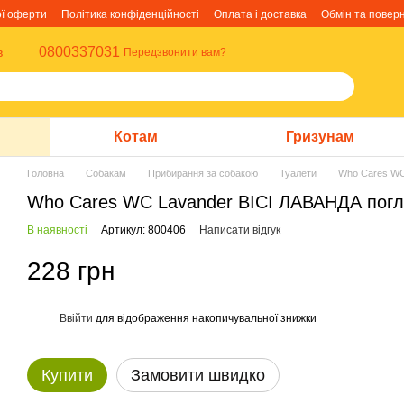
ої оферти
Політика конфіденційності
Оплата і доставка
Обмін та повер
0800337031
в
Передзвонити вам?
Котам
Гризунам
Головна
Собакам
Прибирання за собакою
Туалети
Who Cares WC
Who Cares WC Lavander ВІСІ ЛАВАНДА погли
В наявності
Артикул: 800406
Написати відгук
228 грн
Ввійти
для відображення накопичувальної знижки
%
Купити
Замовити швидко