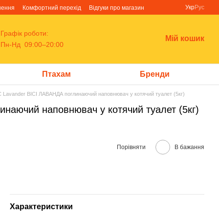
Укр
Рус
нення
Комфортний перехід
Відгуки про магазин
Графік роботи:
Мій кошик
Пн-Нд 09:00–20:00
Птахам
Бренди
 Lavander ВІСІ ЛАВАНДА поглинаючий наповнювач у котячий туалет (5кг)
наючий наповнювач у котячий туалет (5кг)
Порівняти
В бажання
Характеристики