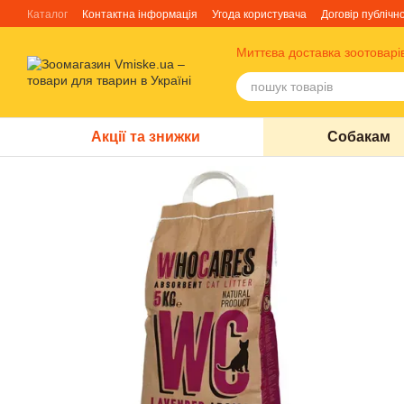
Перейти до основного контенту
Каталог
Контактна інформація
Угода користувача
Договір публічн
Блог
Про нас
Факти про TM Грандорф
Миттєва доставка зоотоварі
Акції та знижки
Собакам