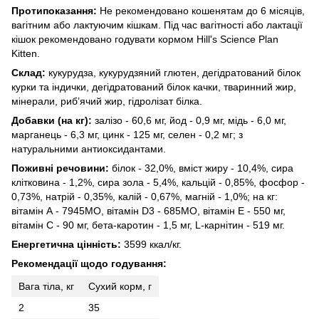
Протипоказання:
Не рекомендовано кошенятам до 6 місяців,
вагітним або лактуючим кішкам. Під час вагітності або лактації
кішок рекомендовано годувати кормом Hill's Science Plan
Kitten.
Склад:
кукурудза, кукурудзяний глютен, дегідратований білок
курки та індички, дегідратований білок качки, тваринний жир,
мінерали, риб’ячий жир, гідролізат білка.
Добавки (на кг):
залізо - 60,6 мг, йод - 0,9 мг, мідь - 6,0 мг,
марганець - 6,3 мг, цинк - 125 мг, селен - 0,2 мг; з
натуральними антиоксидантами.
Поживні речовини:
білок - 32,0%, вміст жиру - 10,4%, сира
клітковина - 1,2%, сира зола - 5,4%, кальцій - 0,85%, фосфор -
0,73%, натрій - 0,35%, калій - 0,67%, магній - 1,0%; на кг:
вітамін А - 7945МO, вітамін D3 - 685МO, вітамін E - 550 мг,
вітамін C - 90 мг, бета-каротин - 1,5 мг, L-карнітин - 519 мг.
Енергетична цінність:
3599 ккал/кг.
Рекомендації щодо годування:
Вага тіла, кг
Сухий корм, г
2
35