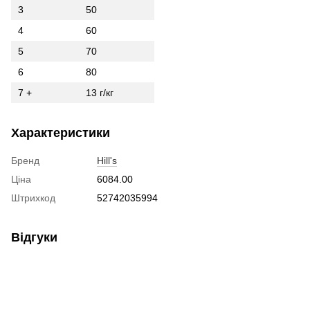
3
50
4
60
5
70
6
80
7 +
13 г/кг
Характеристики
Бренд
Hill's
Ціна
6084.00
Штрихкод
52742035994
Відгуки