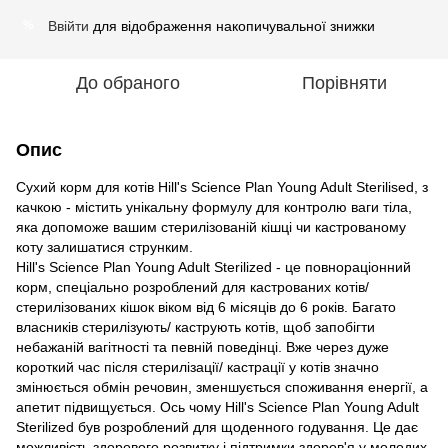
Ввійти
для відображення накопичувальної знижки
%
До обраного
Порівняти
Опис
Сухий корм для котів Hill's Science Plan Young Adult Sterilised, з
качкою - містить унікальну формулу для контролю ваги тіла,
яка допоможе вашим стерилізованій кішці чи кастрованому
коту залишатися струнким.
Hill's Science Plan Young Adult Sterilized - це повнораціонний
корм, спеціально розроблений для кастрованих котів/
стерилізованих кішок віком від 6 місяців до 6 років. Багато
власників стерилізують/ каструють котів, щоб запобігти
небажаній вагітності та певній поведінці. Вже через дуже
короткий час після стерилізації/ кастрації у котів значно
змінюється обмін речовин, зменшується споживання енергії, а
апетит підвищується. Ось чому Hill's Science Plan Young Adult
Sterilized був розроблений для щоденного годування. Це дає
можливість здорового розвитку і підтримки здоров'я у молодих