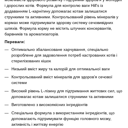
і дорослих котів. Формула для контролю ваги Hill's із
додаванням L-карнітину допомагає котам залишатися
стрункими та активними. Контрольований рівень мінералів у
кормах може підтримувати здорову систему сечовивідних
шляхів. Формула корму не містить штучних консервантів,
барвників та ароматизаторів.
Переваги:
Оптимально збалансоване харчування, спеціально
розроблене для задоволення потреб кастрованих котів і
стерилізованих кішок
Низький вміст жиру та калорій для оптимальної ваги
Контрольований вміст мінералів для здоров’я сечової
системи
Високий рівень L-лізину для підтримання життєвих сил, що
допомагає котам залишатися стрункими та активними
Виготовлено з високоякісних інгредієнтів
Спеціальна формула з використанням інгредієнтів, що
допомагають підтримувати функцію головного мозку,
активність і життєву енергію