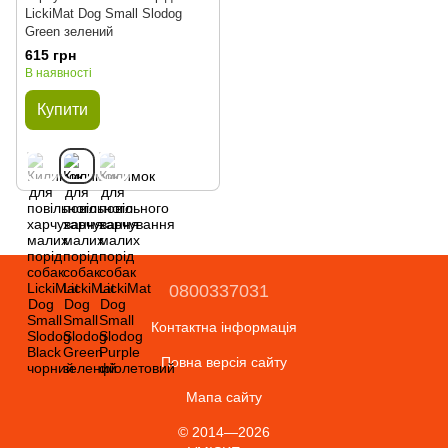
LickiMat Dog Small Slodog
Green зелений
615 грн
В наявності
Купити
0800337031
Контактна інформація
Повна версія сайту
Мапа сайту
© 2014—2026