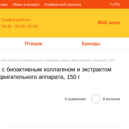
Укр
Рус
тавка
Обмен и возврат
Комфортный переход
График работы:
Мой заказ
Пн-Вс 09:00–20:00
Птицам
Бренды
ктом губчатого моллюска для поддержки опорно-двигательного аппарата, 150 г
к с биоактивным коллагеном и экстрактом
вигательного аппарата, 150 г
К сравнению
В желания