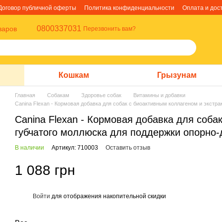
Договор публичной оферты
Политика конфиденциальности
Оплата и дос
0800337031
варов
Перезвонить вам?
Кошкам
Грызунам
Главная
Собакам
Здоровье собак
Витамины и добавки
Canina Flexan - Кормовая добавка для собак с биоактивным коллагеном и экстра
Canina Flexan - Кормовая добавка для соба
губчатого моллюска для поддержки опорно-д
В наличии
Артикул: 710003
Оставить отзыв
1 088 грн
Войти
для отображения накопительной скидки
%